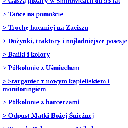
> Gaszą pożary w Śmiłowicach od 95 lat
> Tańce na pomoście
> Trochę huczniej na Zaciszu
> Dożynki, traktory i najładniejsze posesje
> Bańki i kolory
> Półkolonie z Uśmiechem
> Starganiec z nowym kąpieliskiem i
monitoringiem
> Półkolonie z harcerzami
> Odpust Matki Bożej Śnieżnej