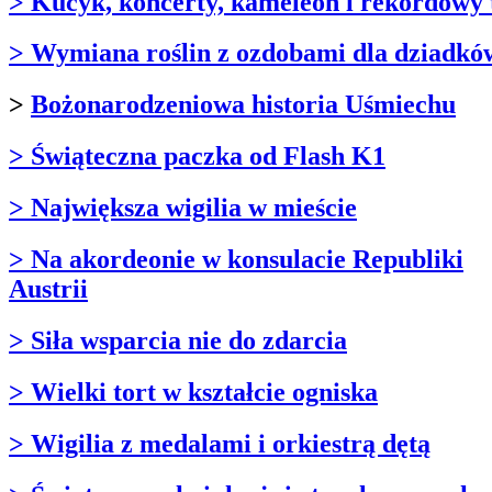
> Kucyk, koncerty, kameleon i rekordowy 
> Wymiana roślin z ozdobami dla dziadkó
>
Bożonarodzeniowa historia Uśmiechu
> Świąteczna paczka od Flash K1
> Największa wigilia w mieście
> Na akordeonie w konsulacie Republiki
Austrii
> Siła wsparcia nie do zdarcia
> Wielki tort w kształcie ogniska
> Wigilia z medalami i orkiestrą dętą