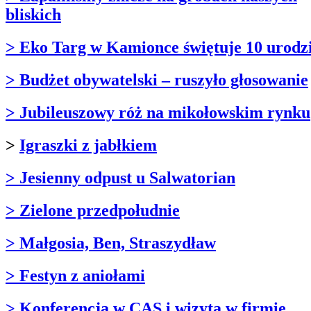
bliskich
> Eko Targ w Kamionce świętuje 10 urodz
> Budżet obywatelski – ruszyło głosowanie
> Jubileuszowy róż na mikołowskim rynku
>
Igraszki z jabłkiem
> Jesienny odpust u Salwatorian
> Zielone przedpołudnie
> Małgosia, Ben, Straszydław
> Festyn z aniołami
> Konferencja w CAS i wizyta w firmie