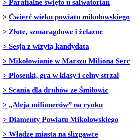
> Parafialne święto u salwatorian
>
Ćwierć wieku powiatu mikołowskiego
> Złote, szmaragdowe i żelazne
> Sesja z wizytą kandydata
> Mikołowianie w Marszu Miliona Serc
> Piosenki, gra w klasy i celny strzał
> Scania dla druhów ze Śmiłowic
> „Aleja milionerów” na rynku
> Diamenty Powiatu Mikołowskiego
> Władze miasta na ślizgawce