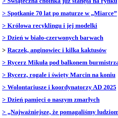
> Świąteczna choinka już stanęła na rynku
> Spotkanie 70 lat po maturze w „Miarce”
> Królowa recyklingu i jej modelki
> Dzień w biało-czerwonych barwach
>
Raczek, anginowiec i kilka kaktusów
> Rycerz Mikuła pod balkonem burmistrz
> Rycerz, rogale i święty Marcin na koniu
> Wolontariusze i koordynatorzy AD 2025
> Dzień pamięci o naszym zmarłych
> „Najważniejsze, że pomagaliśmy ludzio