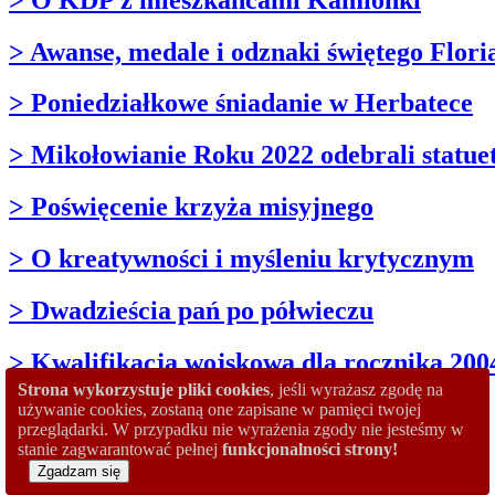
> Awanse, medale i odznaki świętego Flori
> Poniedziałkowe śniadanie w Herbatece
> Mikołowianie Roku 2022 odebrali statue
> Poświęcenie krzyża misyjnego
> O kreatywności i myśleniu krytycznym
> Dwadzieścia pań po półwieczu
> Kwalifikacja wojskowa dla rocznika 200
Strona wykorzystuje pliki cookies
, jeśli wyrażasz zgodę na
> Misje w Bazylice św. Wojciecha
używanie cookies, zostaną one zapisane w pamięci twojej
przeglądarki. W przypadku nie wyrażenia zgody nie jesteśmy w
stanie zagwarantować pełnej
funkcjonalności strony!
> O interesach przy bajglach
Zgadzam się