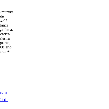
w
18 muzyka
zie
4.07
 Tańca
ga Jama,
iewicz/
Wiesner
uartet,
.08 Trio
alon +