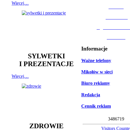
Więcej…
MOSiR
Biblioteka
Ogród Botanic
Muzeum
Informacje
SYLWETKI
Ważne telefony
I PREZENTACJE
Mikołów w sieci
Więcej…
Biuro reklamy
Redakcja
Cennik reklam
3
4
8
6
7
1
9
ZDROWIE
Visitors Counte