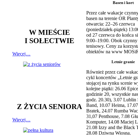
Basen i kort
Przez całe wakacje czynny
basen na terenie OR Plant
otwarcia: 22–26 czerwca
(poniedziałek-piątek) 13:0
W MIEŚCIE
od 27 czerwca do końca si
I SOŁECTWIE
9:00–19:00. Obok czynny j
tenisowy. Ceny za korzyst
obiektów na www MOSiR
Więcej…
Letnie granie
Również przez całe wakac
cykl koncertów „Letnie gr
stojącej na rynku scenie w
kolejne piątki: 26.06 Epic
godzinie 20, wszystkie na
godz. 20.30), 3.07 Lublin 
Z ŻYCIA SENIORA
Band, 10.07 Heima, 17.07
Bratek, 24.07 Rumba Wac
31,07 Penthouse, 7.08 Głu
Więcej…
Komputer, 14.08 Maciej L
21.08 Izzy and the Black 
28.08 Dziwna Wiosna.