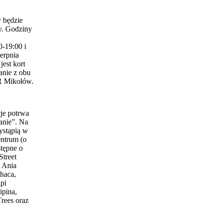
 będzie
y. Godziny
0-19:00 i
erpnia
est kort
anie z obu
 Mikołów.
je potrwa
anie”. Na
ystąpią w
entrum (o
stępne o
Street
 Ania
haca,
pi
ipina,
Trees oraz