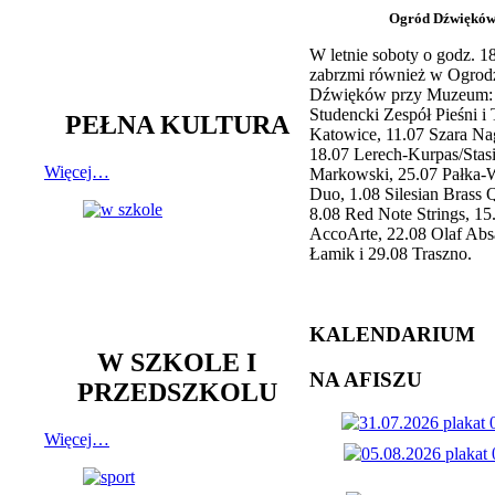
Ogród Dźwiękó
W letnie soboty o godz. 
zabrzmi również w Ogrod
Dźwięków przy Muzeum: 
Studencki Zespół Pieśni i
PEŁNA KULTURA
Katowice, 11.07 Szara Na
18.07 Lerech-Kurpas/Stas
Więcej…
Markowski, 25.07 Pałka-
Duo, 1.08 Silesian Brass Q
8.08 Red Note Strings, 15
AccoArte, 22.08 Olaf Abs
Łamik i 29.08 Traszno.
KALENDARIUM
W SZKOLE I
NA AFISZU
PRZEDSZKOLU
Więcej…