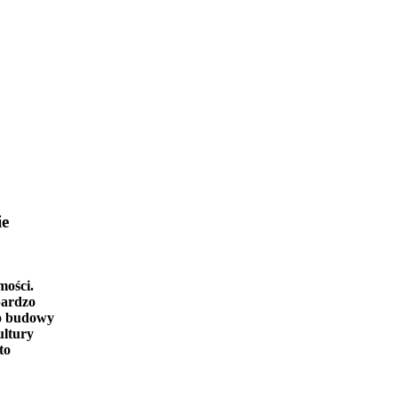
ie
mości.
bardzo
o budowy
ultury
to