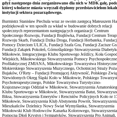
gdyż następnego dnia zorganizowano dla nich w MDK galę, pod
której włodarze miasta wręczali dyplomy przedstawicielom loka
instytucji sektora pozarządowego.
Burmistrz Stanisław Piechula wraz ze swoim zastępcą Mateuszem H
podziękowali w ten sposób za wkład w budowanie dobrych relacji
społecznych reprezentantom następujących organizacji: Centrum
Społecznego Rozwoju, Fundacji Brajlówka, Fundacji Centrum Terapi
Rozwoju Skarb, Fundacji Dzika Droga, Fundacji Herbateka, Fundacj
Pomocy Dzieciom ULICA, Fundacji Szafa Gra, Fundacji Zacisze Gr
Fundacji Zakątek Pokoleń, Górnośląskiego Stowarzyszenia Diabety
Mikołowie, Integracyjnego Klubu Sportowego Jeźdźcy, Koła Gospo
Wiejskich, Mikołowskiego Stowarzyszenia Pomocy Psychospołecznej
Profilaktycznej ZMIANA, Mikołowskiego Towarzystwa Historyczne
Mokierskiego Stowarzyszenia Muzycznego, Ochotniczej Straży Poża
Bujaków, O'Rety – Fundacji Promującej Aktywność, Polskiego Zwi
Niewidomych Okręg Śląski Koło w Mikołowie, Polskiego Towarzys
Psychoterapeutycznego, Polskie Towarzystwa Turystyczno-
Krajoznawczego Oddział w Mikołowie, Stowarzyszenia Amatorskie
Klubu Sportowego w Mikołowie, Stowarzyszenia Batut, Stowarzysz
Biksa, Stowarzyszenia Emerytów i Rencistów Policyjnych Koło nr 1
Mikołowie, Stowarzyszenia Klub Abstynenta Powrót, Stowarzyszeni
Mieszkańców Dzielnicy Nowy Świat Wymyślanka, Stowarzyszenia
Mikołowski Klub Hodowców Kanarka Kolorowego, Stowarzyszenia
Pomocna Dłoń Krystyn i Sympatyków, Stowarzyszenia Pro Animali,