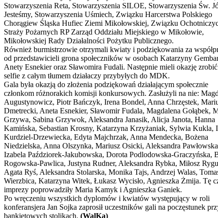
Stowarzyszenia Reta, Stowarzyszenia SILOE, Stowarzyszenia Św. J
Jesteśmy, Stowarzyszenia Uśmiech, Związku Harcerstwa Polskiego
Chorągiew Śląska Hufiec Ziemi Mikołowskiej, Związku Ochotniczy
Straży Pożarnych RP Zarząd Oddziału Miejskiego w Mikołowie,
Mikołowskiej Rady Działalności Pożytku Publicznego.
Również burmistrzowie otrzymali kwiaty i podziękowania za współp
od przedstawicieli grona społeczników w osobach Katarzyny Gembar
Anety Esnekier oraz Sławomira Fudali. Następnie mieli okazję zrobić
selfie z całym tłumem działaczy przybyłych do MDK.
Gala była okazją do złożenia podziękowań działającym społecznie
członkom różnorakich komisji konkursowych. Zasłużyli na nie: Mag
Augustynowicz, Piotr Bańczyk, Irena Bondel, Anna Chrzęstek, Mari
Dmetrecki, Aneta Esnekier, Sławomir Fudala, Magdalena Gołąbek, 
Grzywa, Sabina Grzywok, Aleksandra Janasik, Alicja Janota, Hanna
Kamińska, Sebastian Krosny, Katarzyna Krzyżaniak, Sylwia Kukla,
Kurdziel-Drzewiecka, Edyta Majchrzak, Anna Mendecka, Bożena
Niedzielska, Anna Olszynka, Mariusz Osicki, Aleksandra Pawłowska
Izabela Paździorek-Jakubowska, Dorota Podlodowska-Graczyńska, 
Rogowska-Pawlica, Justyna Rudner, Aleksandra Rybka, Miłosz Rygu
Agata Ryś, Aleksandra Stolarska, Monika Tajs, Andrzej Walas, Toma
Wierzbica, Katarzyna Witek, Łukasz Wycisło, Agnieszka Żmija. Tę c
imprezy poprowadziły Maria Kamyk i Agnieszka Ganiek.
Po wręczeniu wszystkich dyplomów i kwiatów występujący w roli
konferansjera Jan Sojka zaprosił uczestników gali na poczęstunek prz
bankietowych stolikach.
(WalKa)