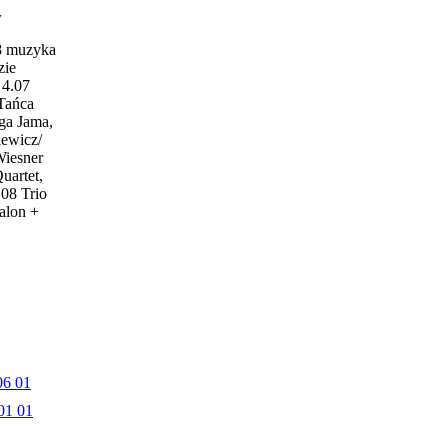
w
18 muzyka
zie
4.07
 Tańca
ga Jama,
iewicz/
Wiesner
uartet,
.08 Trio
alon +