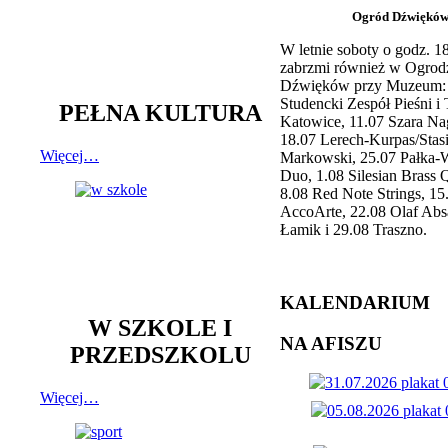
Ogród Dźwiękó
W letnie soboty o godz. 
zabrzmi również w Ogrod
Dźwięków przy Muzeum: 
Studencki Zespół Pieśni i
PEŁNA KULTURA
Katowice, 11.07 Szara Na
18.07 Lerech-Kurpas/Stas
Więcej…
Markowski, 25.07 Pałka-
Duo, 1.08 Silesian Brass Q
8.08 Red Note Strings, 15
AccoArte, 22.08 Olaf Abs
Łamik i 29.08 Traszno.
KALENDARIUM
W SZKOLE I
NA AFISZU
PRZEDSZKOLU
Więcej…