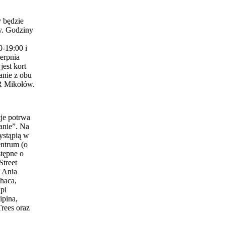
 będzie
y. Godziny
0-19:00 i
erpnia
est kort
anie z obu
 Mikołów.
je potrwa
anie”. Na
ystąpią w
entrum (o
stępne o
Street
 Ania
haca,
pi
ipina,
Trees oraz