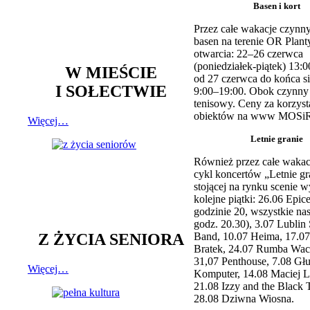
Basen i kort
Przez całe wakacje czynny
basen na terenie OR Plant
otwarcia: 22–26 czerwca
(poniedziałek-piątek) 13:0
W MIEŚCIE
od 27 czerwca do końca si
I SOŁECTWIE
9:00–19:00. Obok czynny j
tenisowy. Ceny za korzyst
obiektów na www MOSiR
Więcej…
Letnie granie
Również przez całe wakac
cykl koncertów „Letnie gr
stojącej na rynku scenie w
kolejne piątki: 26.06 Epic
godzinie 20, wszystkie na
godz. 20.30), 3.07 Lublin 
Z ŻYCIA SENIORA
Band, 10.07 Heima, 17.07
Bratek, 24.07 Rumba Wac
31,07 Penthouse, 7.08 Głu
Więcej…
Komputer, 14.08 Maciej L
21.08 Izzy and the Black 
28.08 Dziwna Wiosna.