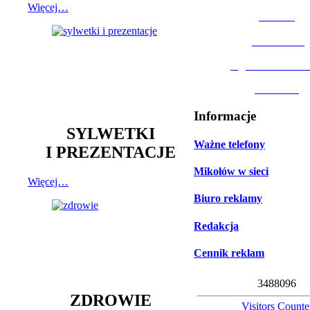
Więcej…
MOSiR
Biblioteka
Ogród Botanic
Muzeum
Informacje
SYLWETKI
Ważne telefony
I PREZENTACJE
Mikołów w sieci
Więcej…
Biuro reklamy
Redakcja
Cennik reklam
3
4
8
8
0
9
6
ZDROWIE
Visitors Counte