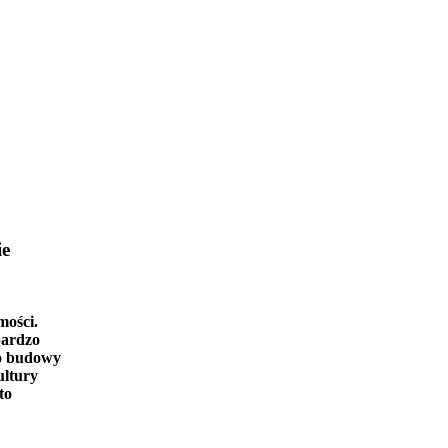
ie
mości.
bardzo
o budowy
ultury
to