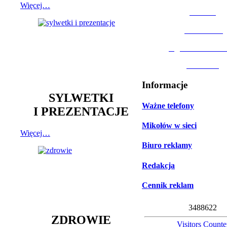
Więcej…
MOSiR
Biblioteka
Ogród Botanic
Muzeum
Informacje
SYLWETKI
Ważne telefony
I PREZENTACJE
Mikołów w sieci
Więcej…
Biuro reklamy
Redakcja
Cennik reklam
3
4
8
8
6
2
2
ZDROWIE
Visitors Counte