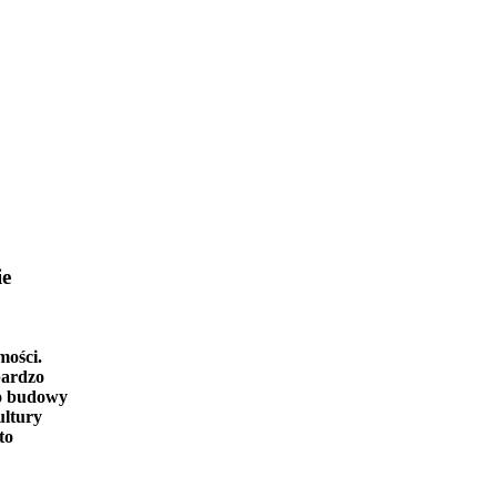
ie
mości.
bardzo
o budowy
ultury
to