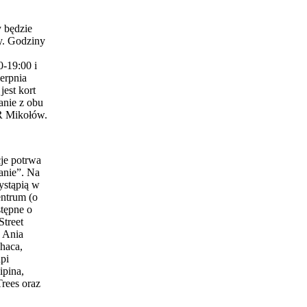
 będzie
y. Godziny
0-19:00 i
erpnia
est kort
anie z obu
 Mikołów.
je potrwa
anie”. Na
ystąpią w
entrum (o
stępne o
Street
 Ania
haca,
pi
ipina,
Trees oraz