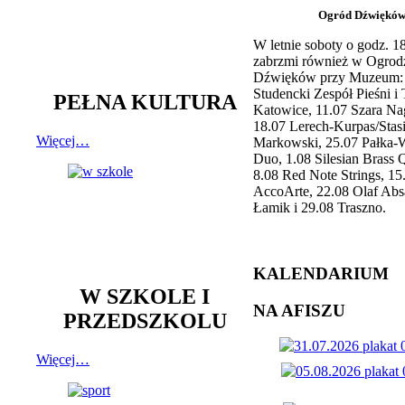
Ogród Dźwiękó
W letnie soboty o godz. 
zabrzmi również w Ogrod
Dźwięków przy Muzeum: 
Studencki Zespół Pieśni i
PEŁNA KULTURA
Katowice, 11.07 Szara Na
18.07 Lerech-Kurpas/Stas
Więcej…
Markowski, 25.07 Pałka-
Duo, 1.08 Silesian Brass Q
8.08 Red Note Strings, 15
AccoArte, 22.08 Olaf Abs
Łamik i 29.08 Traszno.
KALENDARIUM
W SZKOLE I
NA AFISZU
PRZEDSZKOLU
Więcej…