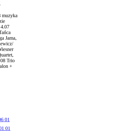
w
18 muzyka
zie
4.07
 Tańca
ga Jama,
iewicz/
Wiesner
uartet,
.08 Trio
alon +