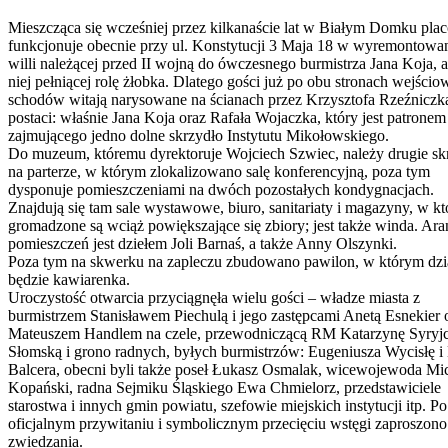
Mieszcząca się wcześniej przez kilkanaście lat w Białym Domku pl
funkcjonuje obecnie przy ul. Konstytucji 3 Maja 18 w wyremontowa
willi należącej przed II wojną do ówczesnego burmistrza Jana Koja, 
niej pełniącej rolę żłobka. Dlatego gości już po obu stronach wejści
schodów witają narysowane na ścianach przez Krzysztofa Rzeźniczk
postaci: właśnie Jana Koja oraz Rafała Wojaczka, który jest patronem
zajmującego jedno dolne skrzydło Instytutu Mikołowskiego.
Do muzeum, któremu dyrektoruje Wojciech Szwiec, należy drugie sk
na parterze, w którym zlokalizowano salę konferencyjną, poza tym
dysponuje pomieszczeniami na dwóch pozostałych kondygnacjach.
Znajdują się tam sale wystawowe, biuro, sanitariaty i magazyny, w k
gromadzone są wciąż powiększające się zbiory; jest także winda. Ara
pomieszczeń jest dziełem Joli Barnaś, a także Anny Olszynki.
Poza tym na skwerku na zapleczu zbudowano pawilon, w którym dzi
będzie kawiarenka.
Uroczystość otwarcia przyciągnęła wielu gości – władze miasta z
burmistrzem Stanisławem Piechulą i jego zastępcami Anetą Esnekier 
Mateuszem Handlem na czele, przewodniczącą RM Katarzynę Syryj
Słomską i grono radnych, byłych burmistrzów: Eugeniusza Wycisłę i
Balcera, obecni byli także poseł Łukasz Osmalak, wicewojewoda Mi
Kopański, radna Sejmiku Śląskiego Ewa Chmielorz, przedstawiciele
starostwa i innych gmin powiatu, szefowie miejskich instytucji itp. Po
oficjalnym przywitaniu i symbolicznym przecięciu wstęgi zaproszono
zwiedzania.