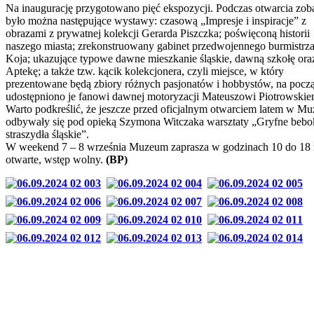
Na inaugurację przygotowano pięć ekspozycji. Podczas otwarcia zob
było można następujące wystawy: czasową „Impresje i inspiracje” z
obrazami z prywatnej kolekcji Gerarda Piszczka; poświęconą historii
naszego miasta; zrekonstruowany gabinet przedwojennego burmistrza
Koja; ukazujące typowe dawne mieszkanie śląskie, dawną szkołę oraz
Aptekę; a także tzw. kącik kolekcjonera, czyli miejsce, w który
prezentowane będą zbiory różnych pasjonatów i hobbystów, na pocz
udostępniono je fanowi dawnej motoryzacji Mateuszowi Piotrowskie
Warto podkreślić, że jeszcze przed oficjalnym otwarciem latem w M
odbywały się pod opieką Szymona Witczaka warsztaty „Gryfne bebok
straszydła śląskie”.
W weekend 7 – 8 września Muzeum zaprasza w godzinach 10 do 18 
otwarte, wstęp wolny.
(BP)