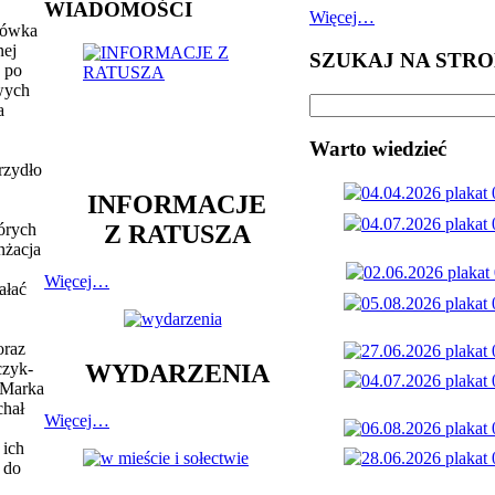
WIADOMOŚCI
Więcej…
acówka
nej
SZUKAJ NA STRO
a po
owych
a
Warto wiedzieć
rzydło
INFORMACJE
Z RATUSZA
tórych
nżacja
Więcej…
ałać
oraz
czyk-
WYDARZENIA
 Marka
chał
Więcej…
 ich
 do