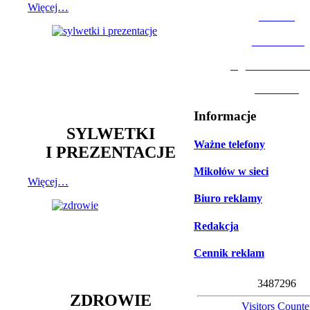
Więcej…
MOSiR
Biblioteka
Ogród Botanic
Muzeum
Informacje
SYLWETKI
Ważne telefony
I PREZENTACJE
Mikołów w sieci
Więcej…
Biuro reklamy
Redakcja
Cennik reklam
3
4
8
7
2
9
6
ZDROWIE
Visitors Counte