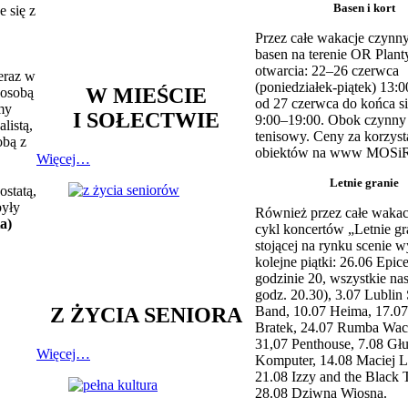
Basen i kort
 się z
Przez całe wakacje czynny
basen na terenie OR Plant
otwarcia: 22–26 czerwca
teraz w
(poniedziałek-piątek) 13:0
W MIEŚCIE
 osobą
od 27 czerwca do końca si
my
I SOŁECTWIE
9:00–19:00. Obok czynny j
listą,
tenisowy. Ceny za korzyst
obą z
obiektów na www MOSiR
Więcej…
Letnie granie
ostatą,
były
Również przez całe wakac
a)
cykl koncertów „Letnie gr
stojącej na rynku scenie w
kolejne piątki: 26.06 Epic
godzinie 20, wszystkie na
godz. 20.30), 3.07 Lublin 
Z ŻYCIA SENIORA
Band, 10.07 Heima, 17.07
Bratek, 24.07 Rumba Wac
31,07 Penthouse, 7.08 Głu
Więcej…
Komputer, 14.08 Maciej L
21.08 Izzy and the Black 
28.08 Dziwna Wiosna.