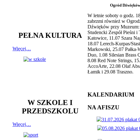
Ogród Dźwiękó
W letnie soboty o godz. 
zabrzmi również w Ogrod
Dźwięków przy Muzeum: 
Studencki Zespół Pieśni i
PEŁNA KULTURA
Katowice, 11.07 Szara Na
18.07 Lerech-Kurpas/Stas
Więcej…
Markowski, 25.07 Pałka-
Duo, 1.08 Silesian Brass Q
8.08 Red Note Strings, 15
AccoArte, 22.08 Olaf Abs
Łamik i 29.08 Traszno.
KALENDARIUM
W SZKOLE I
NA AFISZU
PRZEDSZKOLU
Więcej…