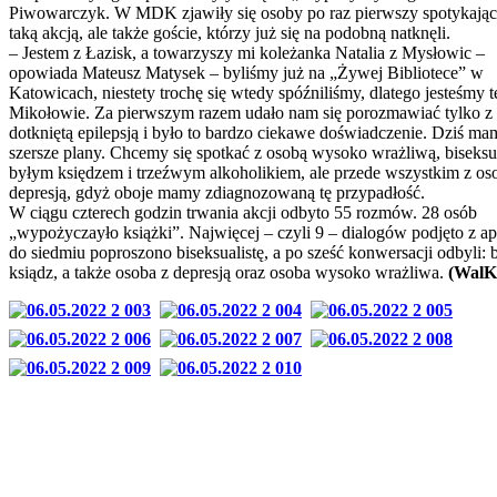
Piwowarczyk. W MDK zjawiły się osoby po raz pierwszy spotykające
taką akcją, ale także goście, którzy już się na podobną natknęli.
– Jestem z Łazisk, a towarzyszy mi koleżanka Natalia z Mysłowic –
opowiada Mateusz Matysek – byliśmy już na „Żywej Bibliotece” w
Katowicach, niestety trochę się wtedy spóźniliśmy, dlatego jesteśmy 
Mikołowie. Za pierwszym razem udało nam się porozmawiać tylko z
dotkniętą epilepsją i było to bardzo ciekawe doświadczenie. Dziś ma
szersze plany. Chcemy się spotkać z osobą wysoko wrażliwą, biseksua
byłym księdzem i trzeźwym alkoholikiem, ale przede wszystkim z os
depresją, gdyż oboje mamy zdiagnozowaną tę przypadłość.
W ciągu czterech godzin trwania akcji odbyto 55 rozmów. 28 osób
„wypożyczayło książki”. Najwięcej – czyli 9 – dialogów podjęto z ap
do siedmiu poproszono biseksualistę, a po sześć konwersacji odbyli: 
ksiądz, a także osoba z depresją oraz osoba wysoko wrażliwa.
(WalK