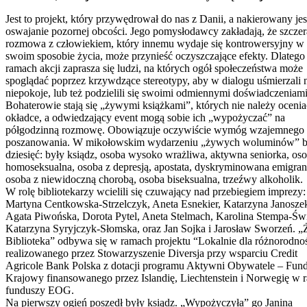
Jest to projekt, który przywędrował do nas z Danii, a nakierowany jes
oswajanie pozornej obcości. Jego pomysłodawcy zakładają, że szczer
rozmowa z człowiekiem, który innemu wydaje się kontrowersyjny w
swoim sposobie życia, może przynieść oczyszczające efekty. Dlatego
ramach akcji zaprasza się ludzi, na których ogół społeczeństwa może
spoglądać poprzez krzywdzące stereotypy, aby w dialogu uśmierzali 
niepokoje, lub też podzielili się swoimi odmiennymi doświadczeniami
Bohaterowie stają się „żywymi książkami”, których nie należy ocenia
okładce, a odwiedzający event mogą sobie ich „wypożyczać” na
półgodzinną rozmowę. Obowiązuje oczywiście wymóg wzajemnego
poszanowania. W mikołowskim wydarzeniu „żywych woluminów” b
dziesięć: były ksiądz, osoba wysoko wrażliwa, aktywna seniorka, os
homoseksualna, osoba z depresją, apostata, dyskryminowana emigran
osoba z niewidoczną chorobą, osoba biseksualna, trzeźwy alkoholik.
W rolę bibliotekarzy wcielili się czuwający nad przebiegiem imprezy:
Martyna Centkowska-Strzelczyk, Aneta Esnekier, Katarzyna Janosze
Agata Piwońska, Dorota Pytel, Aneta Stelmach, Karolina Stempa-Świ
Katarzyna Syryjczyk-Słomska, oraz Jan Sojka i Jarosław Sworzeń. 
Biblioteka” odbywa się w ramach projektu “Lokalnie dla różnorodno
realizowanego przez Stowarzyszenie Diversja przy wsparciu Credit
Agricole Bank Polska z dotacji programu Aktywni Obywatele – Fun
Krajowy finansowanego przez Islandię, Liechtenstein i Norwegię w 
funduszy EOG.
Na pierwszy ogień poszedł były ksiądz. „Wypożyczyła” go Janina