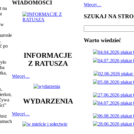
WIADOMOŚCI
Więcej…
t na
a
SZUKAJ NA STRO
 w
narosłe
Warto wiedzieć
.
ć po
INFORMACJE
Z RATUSZA
yło
oba
tka,
Więcej…
k,
erkot,
„Żywa
WYDARZENIA
ści”
Więcej…
dusz
ramach