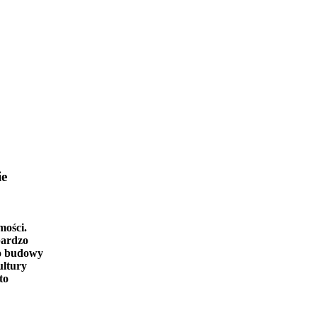
ie
mości.
bardzo
o budowy
ultury
to