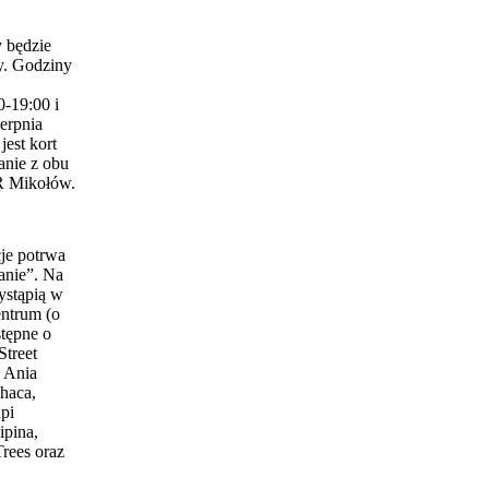
 będzie
y. Godziny
0-19:00 i
erpnia
est kort
anie z obu
 Mikołów.
je potrwa
anie”. Na
ystąpią w
entrum (o
stępne o
Street
 Ania
haca,
pi
ipina,
Trees oraz