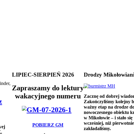
LIPIEC-SIERPIEŃ 2026
Drodzy Mikołowian
inder,
Zapraszamy do lektury
wakacyjnego numeru
Zacznę od dobrej wiado
z
Zakończyliśmy kolejny 
ważny etap na drodze d
nowoczesnego obiektu k
w Mikołowie – i stało się 
wcześniej, niż pierwotnie
POBIERZ GM
wej
zakładaliśmy.
.