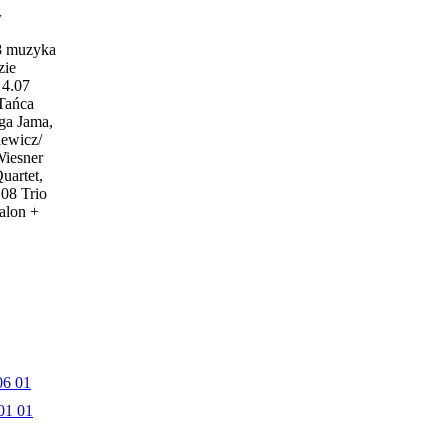
w
18 muzyka
zie
4.07
 Tańca
ga Jama,
iewicz/
Wiesner
uartet,
.08 Trio
alon +