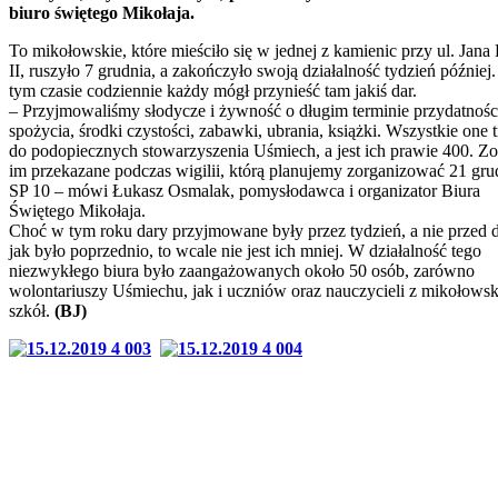
biuro świętego Mikołaja.
To mikołowskie, które mieściło się w jednej z kamienic przy ul. Jana
II, ruszyło 7 grudnia, a zakończyło swoją działalność tydzień później
tym czasie codziennie każdy mógł przynieść tam jakiś dar.
– Przyjmowaliśmy słodycze i żywność o długim terminie przydatnośc
spożycia, środki czystości, zabawki, ubrania, książki. Wszystkie one t
do podopiecznych stowarzyszenia Uśmiech, a jest ich prawie 400. Zo
im przekazane podczas wigilii, którą planujemy zorganizować 21 gru
SP 10 – mówi Łukasz Osmalak, pomysłodawca i organizator Biura
Świętego Mikołaja.
Choć w tym roku dary przyjmowane były przez tydzień, a nie przed 
jak było poprzednio, to wcale nie jest ich mniej. W działalność tego
niezwykłego biura było zaangażowanych około 50 osób, zarówno
wolontariuszy Uśmiechu, jak i uczniów oraz nauczycieli z mikołowsk
szkół.
(BJ)