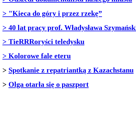
> "Kieca do góry i przez rzekę”
> 40 lat pracy prof. Władysława Szymańsk
> TieRRRoryści teledysku
> Kolorowe fale eteru
>
Spotkanie z repatriantką z Kazachstanu
>
Olga otarła się o paszport