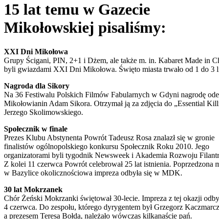
15 lat temu w Gazecie
Mikołowskiej pisaliśmy:
XXI Dni Mikołowa
Grupy Ścigani, PIN, 2+1 i Dżem, ale także m. in. Kabaret Made in C
byli gwiazdami XXI Dni Mikołowa. Święto miasta trwało od 1 do 3 l
Nagroda dla Sikory
Na 36 Festiwalu Polskich Filmów Fabularnych w Gdyni nagrodę ode
Mikołowianin Adam Sikora. Otrzymał ją za zdjęcia do „Essential Kill
Jerzego Skolimowskiego.
Społecznik w finale
Prezes Klubu Abstynenta Powrót Tadeusz Rosa znalazł się w gronie
finalistów ogólnopolskiego konkursu Społecznik Roku 2010. Jego
organizatorami byli tygodnik Newsweek i Akademia Rozwoju Filantr
Z kolei 11 czerwca Powrót celebrował 25 lat istnienia. Poprzedzona 
w Bazylice okolicznościowa impreza odbyła się w MDK.
30 lat Mokrzanek
Chór Żeński Mokrzanki świętował 30-lecie. Impreza z tej okazji odby
4 czerwca. Do zespołu, którego dyrygentem był Grzegorz Kaczmarc
a prezesem Teresa Bołda, należało wówczas kilkanaście pań.