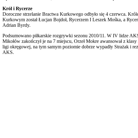
Król i Rycerze
Doroczne strzelanie Bractwa Kurkowego odbyło się 4 czerwca. Kró
Kurkowym został Łucjan Bojdoł, Rycerzem I Leszek Mośka, a Rycer
Adrian Byrdy.
Podsumowano piłkarskie rozgrywki sezonu 2010/11. W IV lidze AK
Mikołów zakończył je na 7 miejscu, Orzeł Mokre awansował z klasy
ligi okręgowej, na tym samym poziomie dobrze wypadły Strażak i re
AKS.