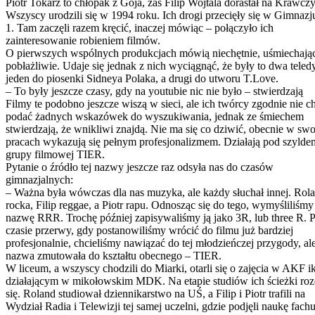
Piotr Tokarz to chłopak z Goja, zaś Filip Wojtala dorastał na Krawcz
Wszyscy urodzili się w 1994 roku. Ich drogi przecięły się w Gimnaz
1. Tam zaczęli razem kręcić, inaczej mówiąc – połączyło ich
zainteresowanie robieniem filmów.
O pierwszych wspólnych produkcjach mówią niechętnie, uśmiechając
pobłażliwie. Udaje się jednak z nich wyciągnąć, że były to dwa teled
jeden do piosenki Sidneya Polaka, a drugi do utworu T.Love.
– To były jeszcze czasy, gdy na youtubie nic nie było – stwierdzają
Filmy te podobno jeszcze wiszą w sieci, ale ich twórcy zgodnie nie c
podać żadnych wskazówek do wyszukiwania, jednak ze śmiechem
stwierdzają, że wnikliwi znajdą. Nie ma się co dziwić, obecnie w sw
pracach wykazują się pełnym profesjonalizmem. Działają pod szylde
grupy filmowej TIER.
Pytanie o źródło tej nazwy jeszcze raz odsyła nas do czasów
gimnazjalnych:
– Ważna była wówczas dla nas muzyka, ale każdy słuchał innej. Rol
rocka, Filip reggae, a Piotr rapu. Odnosząc się do tego, wymyśliliśmy
nazwę RRR. Trochę później zapisywaliśmy ją jako 3R, lub three R. 
czasie przerwy, gdy postanowiliśmy wrócić do filmu już bardziej
profesjonalnie, chcieliśmy nawiązać do tej młodzieńczej przygody, al
nazwa zmutowała do kształtu obecnego – TIER.
W liceum, a wszyscy chodzili do Miarki, otarli się o zajęcia w AKF i
działającym w mikołowskim MDK. Na etapie studiów ich ścieżki roz
się. Roland studiował dziennikarstwo na UŚ, a Filip i Piotr trafili na
Wydział Radia i Telewizji tej samej uczelni, gdzie podjęli naukę fach