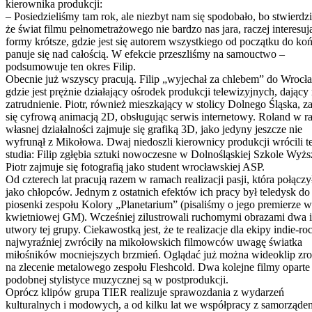
kierownika produkcji:
– Posiedzieliśmy tam rok, ale niezbyt nam się spodobało, bo stwierdzi
że świat filmu pełnometrażowego nie bardzo nas jara, raczej interesuj
formy krótsze, gdzie jest się autorem wszystkiego od początku do koń
panuje się nad całością. W efekcie przeszliśmy na samouctwo –
podsumowuje ten okres Filip.
Obecnie już wszyscy pracują. Filip „wyjechał za chlebem” do Wrocł
gdzie jest prężnie działający ośrodek produkcji telewizyjnych, dający
zatrudnienie. Piotr, również mieszkający w stolicy Dolnego Śląska, z
się cyfrową animacją 2D, obsługując serwis internetowy. Roland w 
własnej działalności zajmuje się grafiką 3D, jako jedyny jeszcze nie
wyfrunął z Mikołowa. Dwaj niedoszli kierownicy produkcji wrócili t
studia: Filip zgłębia sztuki nowoczesne w Dolnośląskiej Szkole Wyższ
Piotr zajmuje się fotografią jako student wrocławskiej ASP.
Od czterech lat pracują razem w ramach realizacji pasji, która połączy
jako chłopców. Jednym z ostatnich efektów ich pracy był teledysk do
piosenki zespołu Kolory „Planetarium” (pisaliśmy o jego premierze w
kwietniowej GM). Wcześniej zilustrowali ruchomymi obrazami dwa 
utwory tej grupy. Ciekawostką jest, że te realizacje dla ekipy indie-r
najwyraźniej zwróciły na mikołowskich filmowców uwagę światka
miłośników mocniejszych brzmień. Oglądać już można wideoklip zr
na zlecenie metalowego zespołu Fleshcold. Dwa kolejne filmy oparte
podobnej stylistyce muzycznej są w postprodukcji.
Oprócz klipów grupa TIER realizuje sprawozdania z wydarzeń
kulturalnych i modowych, a od kilku lat we współpracy z samorząde