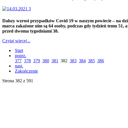
Dalszy wzrost przypadków Covid 19 w naszym powiecie – na dzi
marca zakażone nim są 64 osoby, podczas gdy tydzień temu 51, a
przed dwoma tygodniami 38.
Czytaj więcej...
Start
poprz.
377
378
379
380
381
382
383
384
385
386
nast.
Zakończenie
Strona 382 z 591