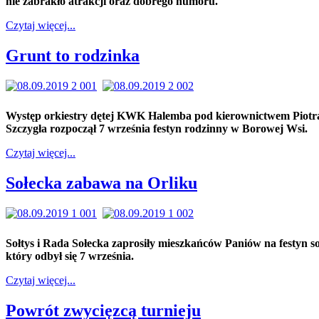
nie zabrakło atrakcji oraz dobrego humoru.
Czytaj więcej...
Grunt to rodzinka
Występ orkiestry dętej KWK Halemba pod kierownictwem Piotr
Szczygła rozpoczął 7 września festyn rodzinny w Borowej Wsi.
Czytaj więcej...
Sołecka zabawa na Orliku
Sołtys i Rada Sołecka zaprosiły mieszkańców Paniów na festyn so
który odbył się 7 września.
Czytaj więcej...
Powrót zwycięzcą turnieju