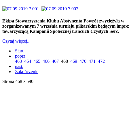
Ekipa Stowarzyszenia Klubu Abstynenta Powrót zwyciężyła w
zorganizowanym 7 września turnieju piłkarskim będącym impre
towarzyszącą Kampanii Społecznej Łańcuch Czystych Serc.
Czytaj więcej...
Start
poprz.
463
464
465
466
467
468
469
470
471
472
nast.
Zakończenie
Strona 468 z 590