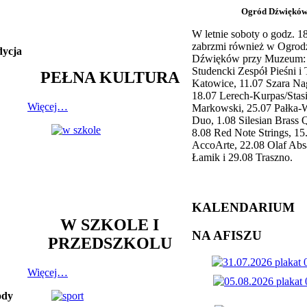
Ogród Dźwiękó
W letnie soboty o godz. 
zabrzmi również w Ogrod
dycja
Dźwięków przy Muzeum: 
Studencki Zespół Pieśni i
PEŁNA KULTURA
Katowice, 11.07 Szara Na
18.07 Lerech-Kurpas/Stas
Więcej…
Markowski, 25.07 Pałka-
Duo, 1.08 Silesian Brass Q
8.08 Red Note Strings, 15
AccoArte, 22.08 Olaf Abs
Łamik i 29.08 Traszno.
KALENDARIUM
W SZKOLE I
NA AFISZU
PRZEDSZKOLU
Więcej…
ody