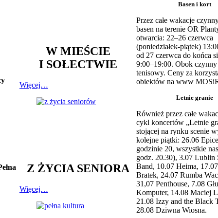
Basen i kort
Przez całe wakacje czynny
basen na terenie OR Plant
otwarcia: 22–26 czerwca
(poniedziałek-piątek) 13:0
W MIEŚCIE
od 27 czerwca do końca si
I SOŁECTWIE
9:00–19:00. Obok czynny j
tenisowy. Ceny za korzyst
cy
obiektów na www MOSiR
Więcej…
Letnie granie
Również przez całe wakac
cykl koncertów „Letnie gr
stojącej na rynku scenie w
kolejne piątki: 26.06 Epic
godzinie 20, wszystkie na
godz. 20.30), 3.07 Lublin 
Z ŻYCIA SENIORA
Band, 10.07 Heima, 17.07
Pełna
Bratek, 24.07 Rumba Wac
31,07 Penthouse, 7.08 Głu
Więcej…
Komputer, 14.08 Maciej L
21.08 Izzy and the Black 
28.08 Dziwna Wiosna.