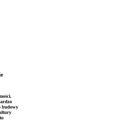
ie
mości.
bardzo
o budowy
ultury
to