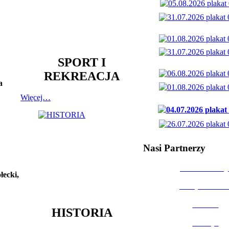
SPORT I
REKREACJA
a
Więcej…
Nasi Partnerzy
Dom Kultury
łecki,
Urząd Miast
Powiat
HISTORIA
Policja