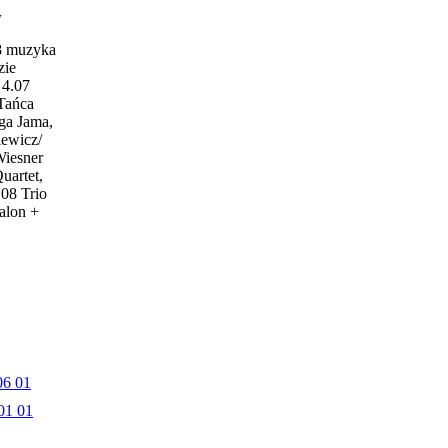
w
18 muzyka
zie
4.07
 Tańca
ga Jama,
iewicz/
Wiesner
uartet,
.08 Trio
alon +