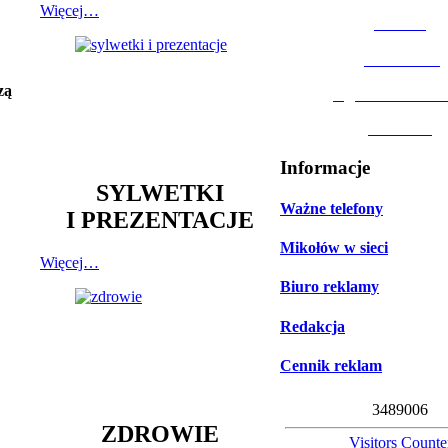
Więcej…
MOSiR
Biblioteka
zą
Ogród Botanic
Muzeum
Informacje
SYLWETKI
Ważne telefony
I PREZENTACJE
Mikołów w sieci
Więcej…
Biuro reklamy
Redakcja
Cennik reklam
3
4
8
9
0
0
6
ZDROWIE
Visitors Counte