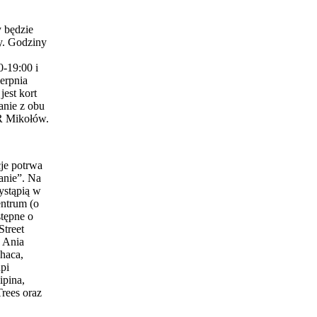
 będzie
y. Godziny
0-19:00 i
erpnia
est kort
anie z obu
 Mikołów.
je potrwa
anie”. Na
ystąpią w
entrum (o
stępne o
Street
 Ania
haca,
pi
ipina,
Trees oraz