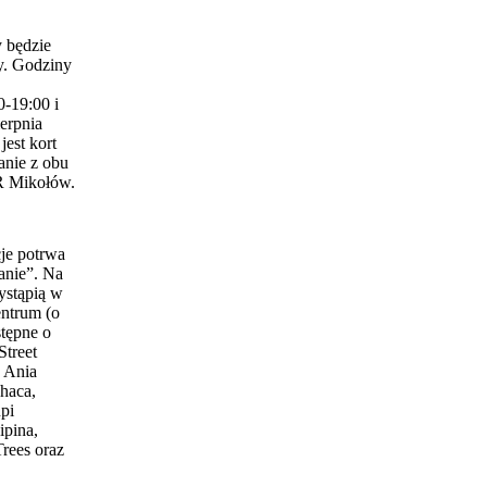
 będzie
y. Godziny
0-19:00 i
erpnia
est kort
anie z obu
 Mikołów.
je potrwa
anie”. Na
ystąpią w
entrum (o
stępne o
Street
 Ania
haca,
pi
ipina,
Trees oraz