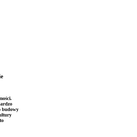
ie
mości.
bardzo
o budowy
ultury
to