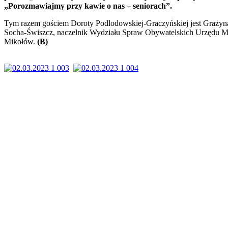
„Porozmawiajmy przy kawie o nas – seniorach”.
Tym razem gościem Doroty Podlodowskiej-Graczyńskiej jest Grażyn
Socha-Świszcz, naczelnik Wydziału Spraw Obywatelskich Urzędu M
Mikołów.
(B)
rach”.
m
em
y
dowskiej-
yńskiej
na
-
cz,
nik
a
ł
u
w
telskich
u
a
ów.