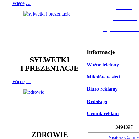
Więcej…
MOSiR
Biblioteka
Ogród Botanic
Muzeum
Informacje
SYLWETKI
Ważne telefony
I PREZENTACJE
Mikołów w sieci
Więcej…
Biuro reklamy
Redakcja
Cennik reklam
3
4
9
4
3
9
7
ZDROWIE
Visitors Counte