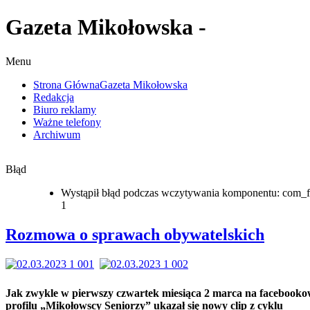
Gazeta Mikołowska -
ach
telskich
k
Menu
e
Strona Główna
Gazeta Mikołowska
Redakcja
szy
Biuro reklamy
tek
Ważne telefony
ąca
Archiwum
a
Błąd
bookowym
u
Wystąpił błąd podczas wczytywania komponentu: com_f
ołowscy
1
rzy”
ł
Rozmowa o sprawach obywatelskich
Jak zwykle w pierwszy czwartek miesiąca 2 marca na facebook
ozmawiajmy
profilu „Mikołowscy Seniorzy” ukazał się nowy clip z cyklu