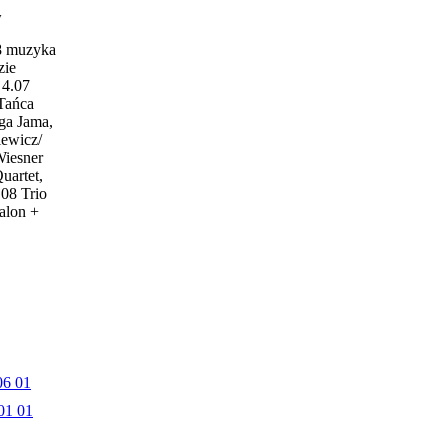
w
18 muzyka
zie
4.07
 Tańca
ga Jama,
iewicz/
Wiesner
uartet,
.08 Trio
alon +