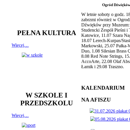
Ogród Dźwiękó
W letnie soboty o godz. 
zabrzmi również w Ogrod
Dźwięków przy Muzeum: 
Studencki Zespół Pieśni i
PEŁNA KULTURA
Katowice, 11.07 Szara Na
18.07 Lerech-Kurpas/Stas
Więcej…
Markowski, 25.07 Pałka-
Duo, 1.08 Silesian Brass Q
8.08 Red Note Strings, 15
AccoArte, 22.08 Olaf Abs
Łamik i 29.08 Traszno.
KALENDARIUM
W SZKOLE I
NA AFISZU
PRZEDSZKOLU
Więcej…