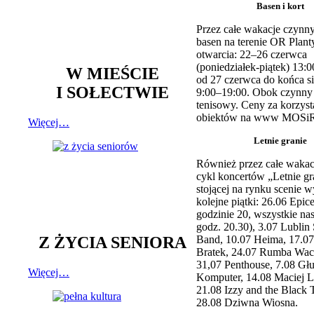
Basen i kort
Przez całe wakacje czynny
basen na terenie OR Plant
otwarcia: 22–26 czerwca
(poniedziałek-piątek) 13:0
W MIEŚCIE
od 27 czerwca do końca si
I SOŁECTWIE
9:00–19:00. Obok czynny j
tenisowy. Ceny za korzyst
obiektów na www MOSiR
Więcej…
Letnie granie
Również przez całe wakac
cykl koncertów „Letnie gr
stojącej na rynku scenie w
kolejne piątki: 26.06 Epic
godzinie 20, wszystkie na
godz. 20.30), 3.07 Lublin 
Z ŻYCIA SENIORA
Band, 10.07 Heima, 17.07
Bratek, 24.07 Rumba Wac
31,07 Penthouse, 7.08 Głu
Więcej…
Komputer, 14.08 Maciej L
21.08 Izzy and the Black 
28.08 Dziwna Wiosna.