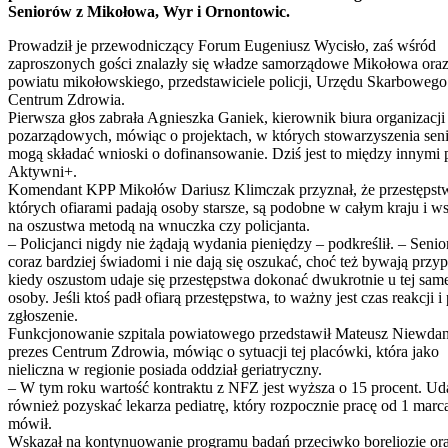
Seniorów z Mikołowa, Wyr i Ornontowic.
Prowadził je przewodniczący Forum Eugeniusz Wycisło, zaś wśród
zaproszonych gości znalazły się władze samorządowe Mikołowa ora
powiatu mikołowskiego, przedstawiciele policji, Urzędu Skarbowego
Centrum Zdrowia.
Pierwsza głos zabrała Agnieszka Ganiek, kierownik biura organizacji
pozarządowych, mówiąc o projektach, w których stowarzyszenia seni
mogą składać wnioski o dofinansowanie. Dziś jest to między innymi 
Aktywni+.
Komendant KPP Mikołów Dariusz Klimczak przyznał, że przestępst
których ofiarami padają osoby starsze, są podobne w całym kraju i w
na oszustwa metodą na wnuczka czy policjanta.
– Policjanci nigdy nie żądają wydania pieniędzy – podkreślił. – Senio
coraz bardziej świadomi i nie dają się oszukać, choć też bywają przyp
kiedy oszustom udaje się przestępstwa dokonać dwukrotnie u tej sam
osoby. Jeśli ktoś padł ofiarą przestępstwa, to ważny jest czas reakcji i 
zgłoszenie.
Funkcjonowanie szpitala powiatowego przedstawił Mateusz Niewdan
prezes Centrum Zdrowia, mówiąc o sytuacji tej placówki, która jako
nieliczna w regionie posiada oddział geriatryczny.
– W tym roku wartość kontraktu z NFZ jest wyższa o 15 procent. Uda
również pozyskać lekarza pediatrę, który rozpocznie pracę od 1 marc
mówił.
Wskazał na kontynuowanie programu badań przeciwko boreliozie or