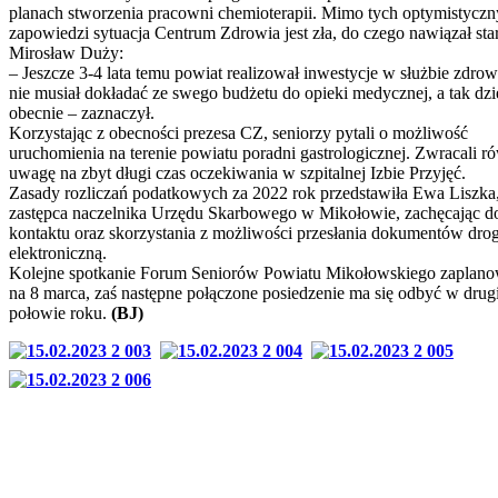
planach stworzenia pracowni chemioterapii. Mimo tych optymistycz
zapowiedzi sytuacja Centrum Zdrowia jest zła, do czego nawiązał sta
Mirosław Duży:
– Jeszcze 3-4 lata temu powiat realizował inwestycje w służbie zdrowi
nie musiał dokładać ze swego budżetu do opieki medycznej, a tak dzie
obecnie – zaznaczył.
Korzystając z obecności prezesa CZ, seniorzy pytali o możliwość
uruchomienia na terenie powiatu poradni gastrologicznej. Zwracali r
uwagę na zbyt długi czas oczekiwania w szpitalnej Izbie Przyjęć.
Zasady rozliczań podatkowych za 2022 rok przedstawiła Ewa Liszka
zastępca naczelnika Urzędu Skarbowego w Mikołowie, zachęcając d
kontaktu oraz skorzystania z możliwości przesłania dokumentów dro
elektroniczną.
Kolejne spotkanie Forum Seniorów Powiatu Mikołowskiego zaplan
na 8 marca, zaś następne połączone posiedzenie ma się odbyć w drugi
połowie roku.
(BJ)