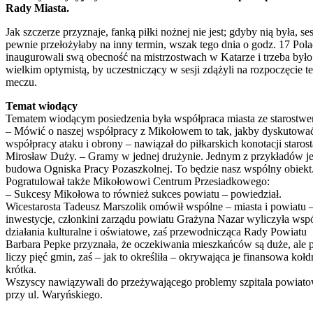
Rady Miasta.
Jak szczerze przyznaje, fanką piłki nożnej nie jest; gdyby nią była, ses
pewnie przełożyłaby na inny termin, wszak tego dnia o godz. 17 Pol
inaugurowali swą obecność na mistrzostwach w Katarze i trzeba było
wielkim optymistą, by uczestniczący w sesji zdążyli na rozpoczęcie t
meczu.
Temat wiodący
Tematem wiodącym posiedzenia była współpraca miasta ze starostw
– Mówić o naszej współpracy z Mikołowem to tak, jakby dyskutowa
współpracy ataku i obrony – nawiązał do piłkarskich konotacji starost
Mirosław Duży. – Gramy w jednej drużynie. Jednym z przykładów je
budowa Ogniska Pracy Pozaszkolnej. To będzie nasz wspólny obiekt
Pogratulował także Mikołowowi Centrum Przesiadkowego:
– Sukcesy Mikołowa to również sukces powiatu – powiedział.
Wicestarosta Tadeusz Marszolik omówił wspólne – miasta i powiatu 
inwestycje, członkini zarządu powiatu Grażyna Nazar wyliczyła wsp
działania kulturalne i oświatowe, zaś przewodnicząca Rady Powiatu
Barbara Pepke przyznała, że oczekiwania mieszkańców są duże, ale 
liczy pięć gmin, zaś – jak to określiła – okrywająca je finansowa kołdr
krótka.
Wszyscy nawiązywali do przeżywającego problemy szpitala powiat
przy ul. Waryńskiego.