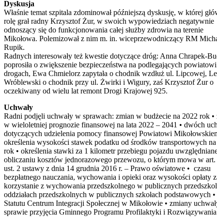
Dyskusja
Właśnie temat szpitala zdominował późniejszą dyskusję, w której gł
rolę grał radny Krzysztof Żur, w swoich wypowiedziach negatywnie
odnoszący się do funkcjonowania całej służby zdrowia na terenie
Mikołowa. Polemizował z nim m. in. wiceprzewodniczący RM Mich
Rupik.
Radnych interesowały też kwestie dotyczące dróg: Anna Chrapek-B
poprosiła o zwiększenie bezpieczeństwa na podlegających powiatowi
drogach, Ewa Chmielorz zapytała o chodnik wzdłuż ul. Lipcowej, L
Wróblewski o chodnik przy ul. Żwirki i Wigury, zaś Krzysztof Żur o
oczekiwany od wielu lat remont Drogi Krajowej 925.
Uchwały
Radni podjęli uchwały w sprawach: zmian w budżecie na 2022 rok •
w wieloletniej prognozie finansowej na lata 2022 – 2041 • dwóch uc
dotyczących udzielenia pomocy finansowej Powiatowi Mikołowskie
określenia wysokości stawek podatku od środków transportowych na
rok • określenia stawki za 1 kilometr przebiegu pojazdu uwzględniane
obliczaniu kosztów jednorazowego przewozu, o którym mowa w art.
ust. 2 ustawy z dnia 14 grudnia 2016 r. – Prawo oświatowe • czasu
bezpłatnego nauczania, wychowania i opieki oraz wysokości opłaty z
korzystanie z wychowania przedszkolnego w publicznych przedszkol
oddziałach przedszkolnych w publicznych szkołach podstawowych •
Statutu Centrum Integracji Społecznej w Mikołowie • zmiany uchwa
sprawie przyjęcia Gminnego Programu Profilaktyki i Rozwiązywania