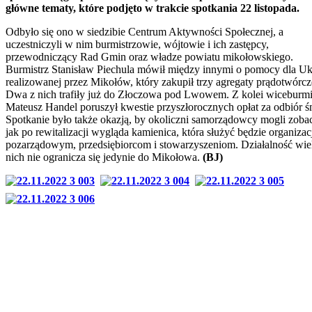
główne tematy, które podjęto w trakcie spotkania 22 listopada.
Odbyło się ono w siedzibie Centrum Aktywności Społecznej, a
uczestniczyli w nim burmistrzowie, wójtowie i ich zastępcy,
przewodniczący Rad Gmin oraz władze powiatu mikołowskiego.
Burmistrz Stanisław Piechula mówił między innymi o pomocy dla Uk
realizowanej przez Mikołów, który zakupił trzy agregaty prądotwórcz
Dwa z nich trafiły już do Złoczowa pod Lwowem. Z kolei wiceburmi
Mateusz Handel poruszył kwestie przyszłorocznych opłat za odbiór ś
Spotkanie było także okazją, by okoliczni samorządowcy mogli zoba
jak po rewitalizacji wygląda kamienica, która służyć będzie organiza
pozarządowym, przedsiębiorcom i stowarzyszeniom. Działalność wie
nich nie ogranicza się jedynie do Mikołowa.
(BJ)