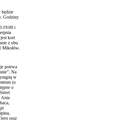
 będzie
y. Godziny
0-19:00 i
erpnia
est kort
anie z obu
 Mikołów.
je potrwa
anie”. Na
ystąpią w
entrum (o
stępne o
Street
 Ania
haca,
pi
ipina,
Trees oraz