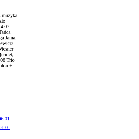
w
18 muzyka
zie
4.07
 Tańca
ga Jama,
iewicz/
Wiesner
uartet,
.08 Trio
alon +