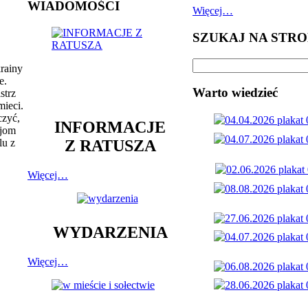
WIADOMOŚCI
Więcej…
SZUKAJ NA STRO
rainy
e.
Warto wiedzieć
strz
mieci.
czyć,
INFORMACJE
cjom
Z RATUSZA
lu z
Więcej…
WYDARZENIA
Więcej…