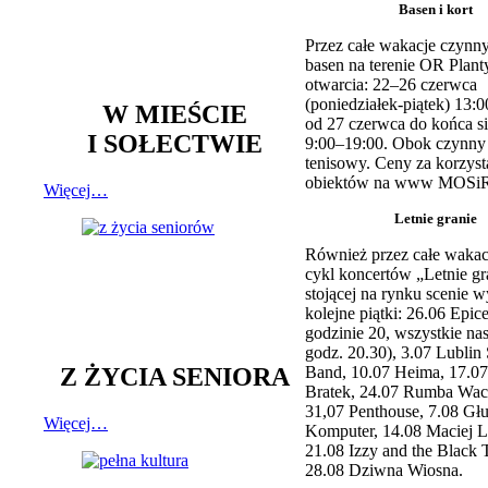
Basen i kort
Przez całe wakacje czynny
basen na terenie OR Plant
otwarcia: 22–26 czerwca
(poniedziałek-piątek) 13:0
W MIEŚCIE
od 27 czerwca do końca si
I SOŁECTWIE
9:00–19:00. Obok czynny j
tenisowy. Ceny za korzyst
obiektów na www MOSiR
Więcej…
Letnie granie
Również przez całe wakac
cykl koncertów „Letnie gr
stojącej na rynku scenie w
kolejne piątki: 26.06 Epic
godzinie 20, wszystkie na
godz. 20.30), 3.07 Lublin 
Z ŻYCIA SENIORA
Band, 10.07 Heima, 17.07
Bratek, 24.07 Rumba Wac
31,07 Penthouse, 7.08 Głu
Więcej…
Komputer, 14.08 Maciej L
21.08 Izzy and the Black 
28.08 Dziwna Wiosna.