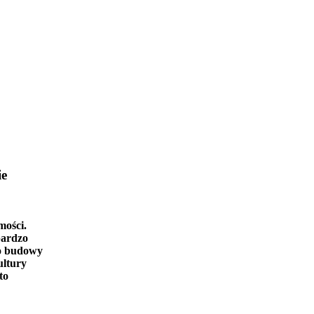
ie
mości.
bardzo
o budowy
ultury
to