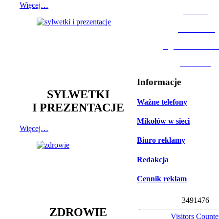
Więcej…
MOSiR
Biblioteka
Ogród Botanic
Muzeum
Informacje
SYLWETKI
Ważne telefony
I PREZENTACJE
Mikołów w sieci
Więcej…
Biuro reklamy
Redakcja
Cennik reklam
3
4
9
1
4
7
6
ZDROWIE
Visitors Counte