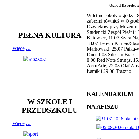
Ogród Dźwiękó
W letnie soboty o godz. 
zabrzmi również w Ogrod
Dźwięków przy Muzeum: 
Studencki Zespół Pieśni i
PEŁNA KULTURA
Katowice, 11.07 Szara Na
18.07 Lerech-Kurpas/Stas
Więcej…
Markowski, 25.07 Pałka-
Duo, 1.08 Silesian Brass Q
8.08 Red Note Strings, 15
AccoArte, 22.08 Olaf Abs
Łamik i 29.08 Traszno.
KALENDARIUM
W SZKOLE I
NA AFISZU
PRZEDSZKOLU
Więcej…