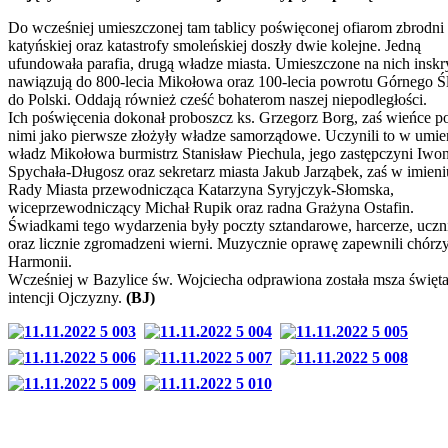
Do wcześniej umieszczonej tam tablicy poświęconej ofiarom zbrodni
katyńskiej oraz katastrofy smoleńskiej doszły dwie kolejne. Jedną
ufundowała parafia, drugą władze miasta. Umieszczone na nich inskr
nawiązują do 800-lecia Mikołowa oraz 100-lecia powrotu Górnego Ś
do Polski. Oddają również cześć bohaterom naszej niepodległości.
Ich poświęcenia dokonał proboszcz ks. Grzegorz Borg, zaś wieńce p
nimi jako pierwsze złożyły władze samorządowe. Uczynili to w umie
władz Mikołowa burmistrz Stanisław Piechula, jego zastępczyni Iwo
Spychała-Długosz oraz sekretarz miasta Jakub Jarząbek, zaś w imieni
Rady Miasta przewodnicząca Katarzyna Syryjczyk-Słomska,
wiceprzewodniczący Michał Rupik oraz radna Grażyna Ostafin.
Świadkami tego wydarzenia były poczty sztandarowe, harcerze, ucz
oraz licznie zgromadzeni wierni. Muzycznie oprawę zapewnili chórzy
Harmonii.
Wcześniej w Bazylice św. Wojciecha odprawiona została msza święt
intencji Ojczyzny.
(BJ)