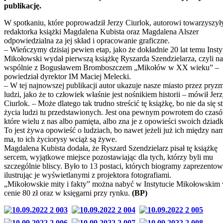
publikację.
W spotkaniu, które poprowadził Jerzy Ciurlok, autorowi towarzyszył
redaktorka książki Magdalena Kubista oraz Magdalena Alszer
odpowiedzialna za jej skład i opracowanie graficzne.
– Wieńczymy dzisiaj pewien etap, jako że dokładnie 20 lat temu Insty
Mikołowski wydał pierwszą książkę Ryszarda Szendzielarza, czyli na
wspólnie z Bogusławem Bromboszczem „Mikołów w XX wieku” –
powiedział dyrektor IM Maciej Melecki.
– W tej najnowszej publikacji autor ukazuje nasze miasto przez pryz
ludzi, jako że to człowiek właśnie jest nośnikiem historii – mówił Jer
Ciurlok. – Może dlatego tak trudno streścić tę książkę, bo nie da się st
życia ludzi tu przedstawionych. Jest ona pewnym powrotem do czas
które wielu z nas albo pamięta, albo zna je z opowieści swoich dziad
To jest żywa opowieść o ludziach, bo nawet jeżeli już ich między nam
ma, to ich życiorysy wciąż są żywe.
Magdalena Kubista dodała, że Ryszard Szendzielarz pisał tę książkę
sercem, wyjątkowe miejsce pozostawiając dla tych, którzy byli mu
szczególnie bliscy. Było to 13 postaci, których biogramy zaprezento
ilustrując je wyświetlanymi z projektora fotografiami.
„Mikołowskie mity i fakty” można nabyć w Instytucie Mikołowskim
cenie 80 zł oraz w księgarni przy rynku.
(BP)