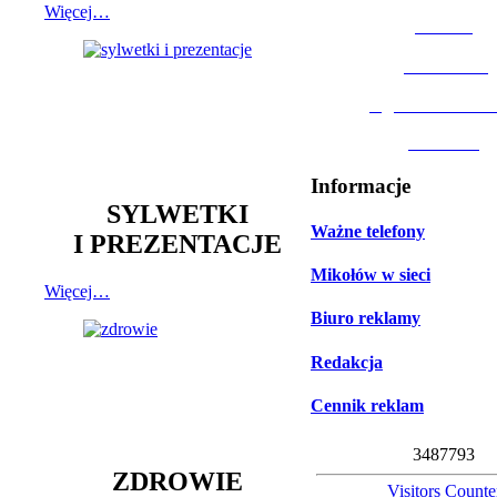
Więcej…
MOSiR
Biblioteka
Ogród Botanic
Muzeum
Informacje
SYLWETKI
Ważne telefony
I PREZENTACJE
Mikołów w sieci
Więcej…
Biuro reklamy
Redakcja
Cennik reklam
3
4
8
7
7
9
3
ZDROWIE
Visitors Counte