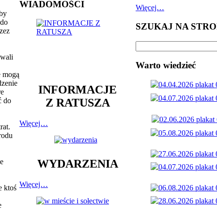
WIADOMOŚCI
Więcej…
 by
 do
SZUKAJ NA STRO
zez
ywali
Warto wiedzieć
e mogą
dzenie
INFORMACJE
re
Z RATUSZA
ć do
Więcej…
rat.
rodu
ze
WYDARZENIA
.
Więcej…
e ktoś
e