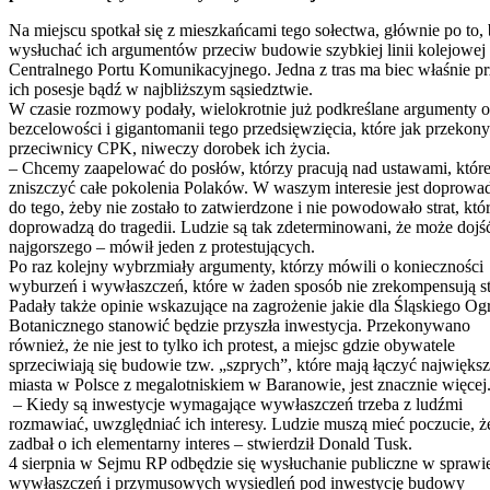
Na miejscu spotkał się z mieszkańcami tego sołectwa, głównie po to,
wysłuchać ich argumentów przeciw budowie szybkiej linii kolejowej
Centralnego Portu Komunikacyjnego. Jedna z tras ma biec właśnie pr
ich posesje bądź w najbliższym sąsiedztwie.
W czasie rozmowy podały, wielokrotnie już podkreślane argumenty o
bezcelowości i gigantomanii tego przedsięwzięcia, które jak przekon
przeciwnicy CPK, niweczy dorobek ich życia.
– Chcemy zaapelować do posłów, którzy pracują nad ustawami, któr
zniszczyć całe pokolenia Polaków. W waszym interesie jest doprowa
do tego, żeby nie zostało to zatwierdzone i nie powodowało strat, któ
doprowadzą do tragedii. Ludzie są tak zdeterminowani, że może dojś
najgorszego – mówił jeden z protestujących.
Po raz kolejny wybrzmiały argumenty, którzy mówili o konieczności
wyburzeń i wywłaszczeń, które w żaden sposób nie zrekompensują st
Padały także opinie wskazujące na zagrożenie jakie dla Śląskiego Og
Botanicznego stanowić będzie przyszła inwestycja. Przekonywano
również, że nie jest to tylko ich protest, a miejsc gdzie obywatele
sprzeciwiają się budowie tzw. „szprych”, które mają łączyć najwięks
miasta w Polsce z megalotniskiem w Baranowie, jest znacznie więcej
– Kiedy są inwestycje wymagające wywłaszczeń trzeba z ludźmi
rozmawiać, uwzględniać ich interesy. Ludzie muszą mieć poczucie, ż
zadbał o ich elementarny interes – stwierdził Donald Tusk.
4 sierpnia w Sejmu RP odbędzie się wysłuchanie publiczne w sprawi
wywłaszczeń i przymusowych wysiedleń pod inwestycję budowy