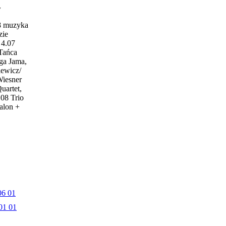
w
18 muzyka
zie
4.07
 Tańca
ga Jama,
iewicz/
Wiesner
uartet,
.08 Trio
alon +