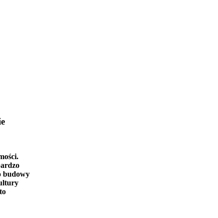
ie
mości.
bardzo
o budowy
ultury
to