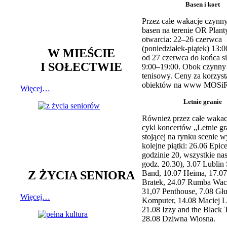
Basen i kort
Przez całe wakacje czynny
basen na terenie OR Plant
otwarcia: 22–26 czerwca
(poniedziałek-piątek) 13:0
W MIEŚCIE
od 27 czerwca do końca si
I SOŁECTWIE
9:00–19:00. Obok czynny j
tenisowy. Ceny za korzyst
obiektów na www MOSiR
Więcej…
Letnie granie
Również przez całe wakac
cykl koncertów „Letnie gr
stojącej na rynku scenie w
kolejne piątki: 26.06 Epic
godzinie 20, wszystkie na
godz. 20.30), 3.07 Lublin 
Z ŻYCIA SENIORA
Band, 10.07 Heima, 17.07
Bratek, 24.07 Rumba Wac
31,07 Penthouse, 7.08 Głu
Więcej…
Komputer, 14.08 Maciej L
21.08 Izzy and the Black 
28.08 Dziwna Wiosna.