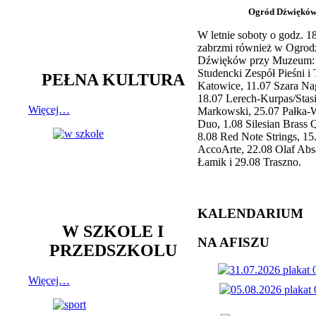
Ogród Dźwiękó
W letnie soboty o godz. 
zabrzmi również w Ogrod
Dźwięków przy Muzeum: 
Studencki Zespół Pieśni i
PEŁNA KULTURA
Katowice, 11.07 Szara Na
18.07 Lerech-Kurpas/Stas
Więcej…
Markowski, 25.07 Pałka-
Duo, 1.08 Silesian Brass Q
8.08 Red Note Strings, 15
AccoArte, 22.08 Olaf Abs
Łamik i 29.08 Traszno.
KALENDARIUM
W SZKOLE I
NA AFISZU
PRZEDSZKOLU
Więcej…