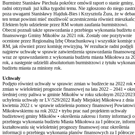
Burmistrz Stanisław Piechula pokrótce omówił raport o stanie gminy,
radni otrzymali już kilka tygodni temu. Nie zgłoszono do niego zastr
poza uwagami Stanisławy Hajduk-Bies i Krzysztofa Żura, że w debac
ten temat powinni mieć możliwość uczestniczenia również mieszkańc
Efektem było udzielenie przez RM wotum zaufania burmistrzowi.
Obecni poznali także sprawozdania z przebiegu wykonania budżetu o
finansowego Gminy Mikołów za 2021 rok. Zostały one pozytywnie
ocenione przez Regionalną Izbę Obrachunkową i wszystkie komisje s
RM, jak również przez komisję rewizyjną. W rezultacie radni podjęli
najpierw uchwałę w sprawie zatwierdzenia sprawozdania finansowe
wraz ze sprawozdaniem z wykonania budżetu miasta Mikołowa za 2
rok, a następnie udzielili absolutorium burmistrzowi z tytułu wykonan
budżetu miasta za miniony rok.
Uchwały
Podjęto również uchwały w sprawie: zmian w budżecie na 2022 rok 
zmian w wieloletniej prognozie finansowej na lata 2022 – 2041 • okre
średniej ceny paliwa w gminie Mikołów w roku szkolnym 2022/2023
uchylenia uchwały nr LV/529/2022 Rady Miejskiej Mikołowa z dnia
kwietnia 2022 r. w sprawie udzielenia pomocy finansowej Powiatowi
Mikołowskiemu na rok 2022 • trybu prac nad projektem uchwały
budżetowej gminy Mikołów • określenia zakresu i formy informacji o
przebiegu wykonania budżetu Miasta Mikołowa za I półrocze, inform
kształtowaniu się wieloletniej prognozy finansowej oraz określenia
informacji o przebiegu wykonania planów finansowych za I półrocze