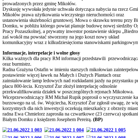
prowadzonych przez gminę Mikołów.
Dyskusję wywołała jedynie uchwała dotycząca nabycia na rzecz Gm
Mikołów prawa użytkowania wieczystego nieruchomości oraz
ustanowienia służebności gruntowej. Mowa o skrawku terenu przy B
Domku, w pobliżu którego powiat planuje budowę nowej siedziby O
Pracy Pozaszkolnej, a prywatny inwestor postawienie sklepu „Biedro
zaś wokół ma powstać stworzony na jego koszt nowy układ
komunikacyjny wraz z kilkudziesięcioma stanowiskami parkingowym
Informacje, interpelacje i wolne głosy
Kilka ważnych dla pracy RM informacji przedstawili przewodniczą
oraz burmistrz.
Radna Grażyna Ostafin w imieniu starszych mikołowian zainterpelow
postawienie więcej ławek na Małych i Dużych Plantach oraz
zainstalowanie lamp ledowych nad rozkładami jazdy na przystanku p
placu 800-lecia. Krzysztof Żur złożył interpelację odnośnie
przekwalifikowania działek w poszczególnych rejonach Mikołowa.
Wiceprzewodniczący RM Michał Rupik poprosił o wyczyszczenie ka
burzowego na ul. św. Wojciecha, Krzysztof Żur zgłosił uwagę, że wi
korzystnych dla nich inwestycji oczekują mieszkańcy z obrzeży miast
radna Ewa Chmielorz zaprosiła na czwartkowe (23 czerwca) spotkan
Białym Domku z księdzem Josephem Pereirą.
(BP)