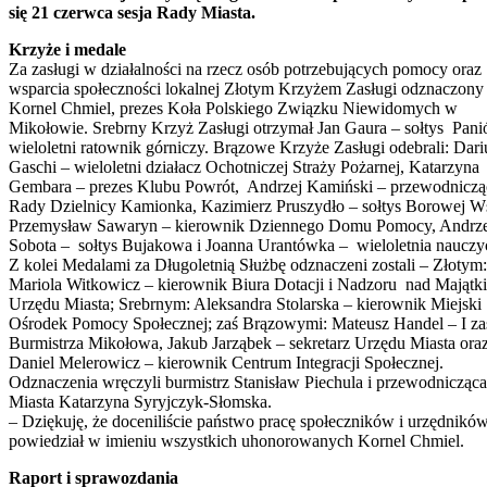
się 21 czerwca sesja Rady Miasta.
Krzyże i medale
Za zasługi w działalności na rzecz osób potrzebujących pomocy oraz
wsparcia społeczności lokalnej Złotym Krzyżem Zasługi odznaczony 
Kornel Chmiel, prezes Koła Polskiego Związku Niewidomych w
Mikołowie. Srebrny Krzyż Zasługi otrzymał Jan Gaura – sołtys Pani
wieloletni ratownik górniczy. Brązowe Krzyże Zasługi odebrali: Dari
Gaschi – wieloletni działacz Ochotniczej Straży Pożarnej, Katarzyna
Gembara – prezes Klubu Powrót, Andrzej Kamiński – przewodniczą
Rady Dzielnicy Kamionka, Kazimierz Pruszydło – sołtys Borowej Ws
Przemysław Sawaryn – kierownik Dziennego Domu Pomocy, Andrze
Sobota – sołtys Bujakowa i Joanna Urantówka – wieloletnia nauczyc
Z kolei Medalami za Długoletnią Służbę odznaczeni zostali – Złotym:
Mariola Witkowicz – kierownik Biura Dotacji i Nadzoru nad Majątk
Urzędu Miasta; Srebrnym: Aleksandra Stolarska – kierownik Miejski
Ośrodek Pomocy Społecznej; zaś Brązowymi: Mateusz Handel – I za
Burmistrza Mikołowa, Jakub Jarząbek – sekretarz Urzędu Miasta ora
Daniel Melerowicz – kierownik Centrum Integracji Społecznej.
Odznaczenia wręczyli burmistrz Stanisław Piechula i przewodnicząc
Miasta Katarzyna Syryjczyk-Słomska.
– Dziękuję, że doceniliście państwo pracę społeczników i urzędnikó
powiedział w imieniu wszystkich uhonorowanych Kornel Chmiel.
Raport i sprawozdania