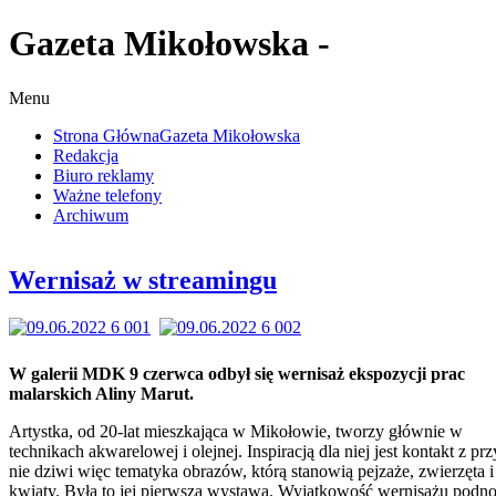
Gazeta Mikołowska -
Menu
Strona Główna
Gazeta Mikołowska
Redakcja
Biuro reklamy
Ważne telefony
Archiwum
Wernisaż w streamingu
W galerii MDK 9 czerwca odbył się wernisaż ekspozycji prac
malarskich Aliny Marut.
Artystka, od 20-lat mieszkająca w Mikołowie, tworzy głównie w
technikach akwarelowej i olejnej. Inspiracją dla niej jest kontakt z pr
nie dziwi więc tematyka obrazów, którą stanowią pejzaże, zwierzęta i
kwiaty. Była to jej pierwsza wystawa. Wyjątkowość wernisażu podno