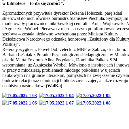
w bibliotece – to da się zrobić!”.
Zgromadzonych przywitała dyrektor Bożena Holeczek, parę zdań
skierował do nich również burmistrz Stanisław Piechula. Sympozjum
moderowały pracownice mikołowskiej centrali – Anna Wojtkowska-W
i Agnieszka Wróbel. Pierwsza z nich – o czym poinformowała wcześni
szefowa – została niedawno wyróżniona przez Ministra Kultury i
Dziedzictwa Narodowego odznaką honorową „Zasłużony dla Kultur
Polskiej”.
Referaty wygłosili: Paweł Dobrzelecki z MBP w Zabrzu, dr n. hum.
Barbara Leśniak z Poradni Psychologiczno-Pedagogicznej w Mikoło
pisarki Marta Fox oraz Alina Przydatek, Dominika Palka z SP4 i
wspomniana już Agnieszka Wróbel. Mówiono o inspiracjach i innow
w pracy z młodzieżą, problemach młodego pokolenia w ujęciach
naukowym i na gruncie literackim, pomysłach na zwiększenie czyteln
budowie relacji oraz o animacji bibliotecznych zajęć, a także rozwoju
osobistym nastolatków.
(WalKa)