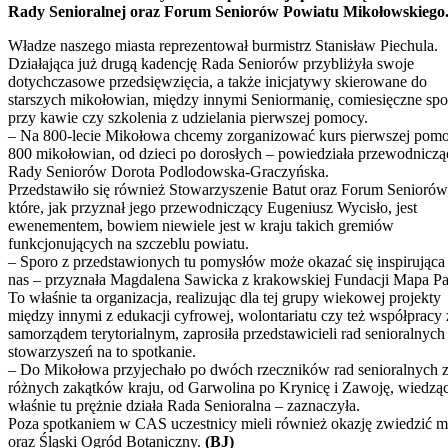
Rady Senioralnej oraz Forum Seniorów Powiatu Mikołowskiego
Władze naszego miasta reprezentował burmistrz Stanisław Piechula.
Działająca już drugą kadencję Rada Seniorów przybliżyła swoje
dotychczasowe przedsięwzięcia, a także inicjatywy skierowane do
starszych mikołowian, między innymi Seniormanię, comiesięczne spo
przy kawie czy szkolenia z udzielania pierwszej pomocy.
– Na 800-lecie Mikołowa chcemy zorganizować kurs pierwszej pomo
800 mikołowian, od dzieci po dorosłych – powiedziała przewodniczą
Rady Seniorów Dorota Podlodowska-Graczyńska.
Przedstawiło się również Stowarzyszenie Batut oraz Forum Seniorów
które, jak przyznał jego przewodniczący Eugeniusz Wycisło, jest
ewenementem, bowiem niewiele jest w kraju takich gremiów
funkcjonujących na szczeblu powiatu.
– Sporo z przedstawionych tu pomysłów może okazać się inspirująca 
nas – przyznała Magdalena Sawicka z krakowskiej Fundacji Mapa Pas
To właśnie ta organizacja, realizując dla tej grupy wiekowej projekty
między innymi z edukacji cyfrowej, wolontariatu czy też współpracy 
samorządem terytorialnym, zaprosiła przedstawicieli rad senioralnych 
stowarzyszeń na to spotkanie.
– Do Mikołowa przyjechało po dwóch rzeczników rad senioralnych 
różnych zakątków kraju, od Garwolina po Krynicę i Zawoję, wiedząc
właśnie tu prężnie działa Rada Senioralna – zaznaczyła.
Poza spotkaniem w CAS uczestnicy mieli również okazję zwiedzić m
oraz Śląski Ogród Botaniczny.
(BJ)