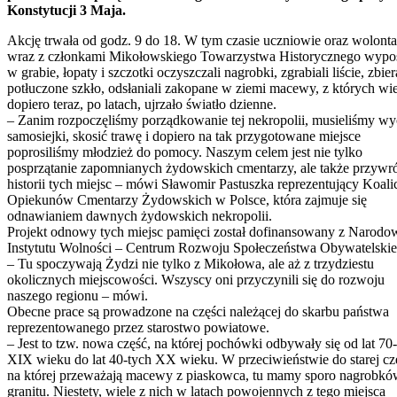
Konstytucji 3 Maja.
Akcję trwała od godz. 9 do 18. W tym czasie uczniowie oraz wolonta
wraz z członkami Mikołowskiego Towarzystwa Historycznego wypo
w grabie, łopaty i szczotki oczyszczali nagrobki, zgrabiali liście, zbier
potłuczone szkło, odsłaniali zakopane w ziemi macewy, z których wie
dopiero teraz, po latach, ujrzało światło dzienne.
– Zanim rozpoczęliśmy porządkowanie tej nekropolii, musieliśmy wy
samosiejki, skosić trawę i dopiero na tak przygotowane miejsce
poprosiliśmy młodzież do pomocy. Naszym celem jest nie tylko
posprzątanie zapomnianych żydowskich cmentarzy, ale także przywr
historii tych miejsc – mówi Sławomir Pastuszka reprezentujący Koali
Opiekunów Cmentarzy Żydowskich w Polsce, która zajmuje się
odnawianiem dawnych żydowskich nekropolii.
Projekt odnowy tych miejsc pamięci został dofinansowany z Narod
Instytutu Wolności – Centrum Rozwoju Społeczeństwa Obywatelskie
– Tu spoczywają Żydzi nie tylko z Mikołowa, ale aż z trzydziestu
okolicznych miejscowości. Wszyscy oni przyczynili się do rozwoju
naszego regionu – mówi.
Obecne prace są prowadzone na części należącej do skarbu państwa
reprezentowanego przez starostwo powiatowe.
– Jest to tzw. nowa część, na której pochówki odbywały się od lat 70
XIX wieku do lat 40-tych XX wieku. W przeciwieństwie do starej czę
na której przeważają macewy z piaskowca, tu mamy sporo nagrobkó
granitu. Niestety, wiele z nich w latach powojennych z tego miejsca