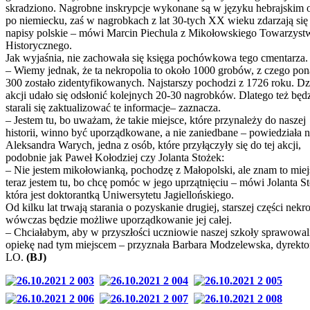
skradziono. Nagrobne inskrypcje wykonane są w języku hebrajskim 
po niemiecku, zaś w nagrobkach z lat 30-tych XX wieku zdarzają się 
napisy polskie – mówi Marcin Piechula z Mikołowskiego Towarzyst
Historycznego.
Jak wyjaśnia, nie zachowała się księga pochówkowa tego cmentarza.
– Wiemy jednak, że ta nekropolia to około 1000 grobów, z czego po
300 zostało zidentyfikowanych. Najstarszy pochodzi z 1726 roku. Dz
akcji udało się odsłonić kolejnych 20-30 nagrobków. Dlatego też bę
starali się zaktualizować te informacje– zaznacza.
– Jestem tu, bo uważam, że takie miejsce, które przynależy do naszej
historii, winno być uporządkowane, a nie zaniedbane – powiedziała 
Aleksandra Warych, jedna z osób, które przyłączyły się do tej akcji,
podobnie jak Paweł Kołodziej czy Jolanta Stożek:
– Nie jestem mikołowianką, pochodzę z Małopolski, ale znam to miej
teraz jestem tu, bo chcę pomóc w jego uprzątnięciu – mówi Jolanta S
która jest doktorantką Uniwersytetu Jagiellońskiego.
Od kilku lat trwają starania o pozyskanie drugiej, starszej części nekro
wówczas będzie możliwe uporządkowanie jej całej.
– Chciałabym, aby w przyszłości uczniowie naszej szkoły sprawowal
opiekę nad tym miejscem – przyznała Barbara Modzelewska, dyrektor
LO.
(BJ)