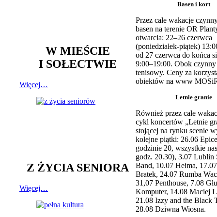
Basen i kort
Przez całe wakacje czynny
basen na terenie OR Plant
otwarcia: 22–26 czerwca
(poniedziałek-piątek) 13:0
W MIEŚCIE
od 27 czerwca do końca si
I SOŁECTWIE
9:00–19:00. Obok czynny j
tenisowy. Ceny za korzyst
obiektów na www MOSiR
Więcej…
Letnie granie
Również przez całe wakac
cykl koncertów „Letnie gr
stojącej na rynku scenie w
kolejne piątki: 26.06 Epic
godzinie 20, wszystkie na
godz. 20.30), 3.07 Lublin 
Z ŻYCIA SENIORA
Band, 10.07 Heima, 17.07
Bratek, 24.07 Rumba Wac
31,07 Penthouse, 7.08 Głu
Więcej…
Komputer, 14.08 Maciej L
21.08 Izzy and the Black 
28.08 Dziwna Wiosna.