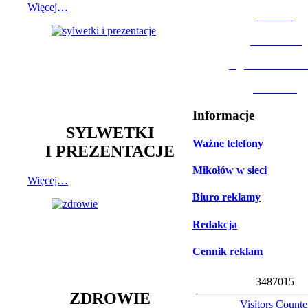
Więcej…
MOSiR
Biblioteka
Ogród Botanic
Muzeum
Informacje
SYLWETKI
Ważne telefony
I PREZENTACJE
Mikołów w sieci
Więcej…
Biuro reklamy
Redakcja
Cennik reklam
3
4
8
7
0
1
5
ZDROWIE
Visitors Counte