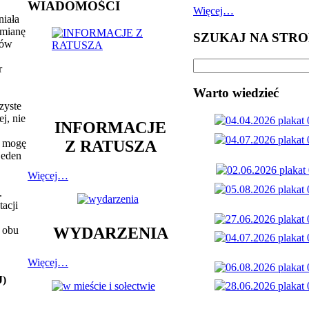
WIADOMOŚCI
Więcej…
niała
ymianę
SZUKAJ NA STRO
iów
r
Warto wiedzieć
zyste
j, nie
INFORMACJE
Z RATUSZA
y mogę
jeden
Więcej…
.
tacji
z obu
WYDARZENIA
Więcej…
J)