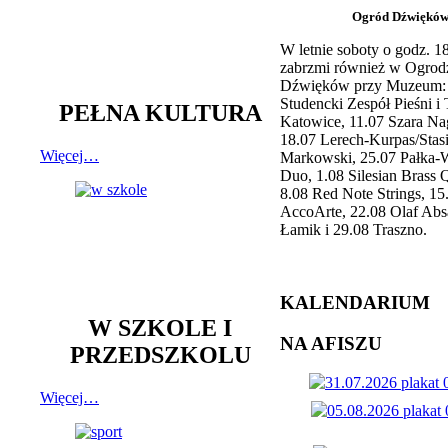
Ogród Dźwiękó
W letnie soboty o godz. 
zabrzmi również w Ogrod
Dźwięków przy Muzeum: 
Studencki Zespół Pieśni i
PEŁNA KULTURA
Katowice, 11.07 Szara Na
18.07 Lerech-Kurpas/Stas
Więcej…
Markowski, 25.07 Pałka-
Duo, 1.08 Silesian Brass Q
8.08 Red Note Strings, 15
AccoArte, 22.08 Olaf Abs
Łamik i 29.08 Traszno.
KALENDARIUM
W SZKOLE I
NA AFISZU
PRZEDSZKOLU
Więcej…