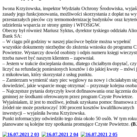
Iwona Krzyżowska, inspektor Wydziału Ochrony Środowiska, wyjaś
zasady jego funkcjonowania, możliwości skorzystania z dopłat na w
przestarzałych pieców czy termomodernizację budynków oraz kryter
udzielenia wsparcia ze strony gminy i WFOŚiGW.
Obecny był również Mariusz Syktus, dyrektor tyskiego oddziału Alio
Bank SA:
– W ciągu pół godziny w naszej placówce będzie można wypełnić
wszystkie dokumenty niezbędne do złożenia wniosku do programu C
Powietrze. Wystarczy dowód osobisty i odpis numeru księgi wieczyste
trzeba nawet być naszym klientem – zapewniał.
– Jestem w trakcie docieplania domu, dlatego chciałbym dopytać, cz
liczyć na refundację poniesionych kosztów i do jakiej kwoty – mówi 
z mikołowian, który skorzystał z usług punktu.
– Zamierzam wymienić stary piec węglowy na nowy i chciałabym się
dowiedzieć, jakie wsparcie mogę otrzymać – przyznaje kolejna osoba
– Najczęstsze pytania dotyczyły kwot dofinasowania oraz łączenia do
gminnej ze środkami oferowanym przez program Czyste Powietrze.
Wyjaśniałam, iż jest to możliwe, jednak uzyskana pomoc finansowa 
źródeł nie może przekroczyć 100 procent kosztów kwalifikowanych
inwestycji – wyjaśniła Iwona Krzyżowska.
Punkt informacyjny odwiedziło tego dnia około 50 osób. W tym roku
planowane są kolejne trzy spotkania promujące Czyste Powietrze.
(B