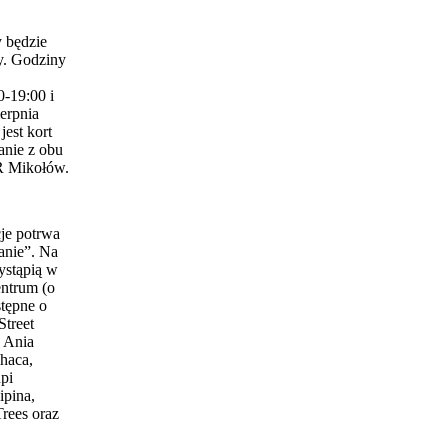
 będzie
y. Godziny
0-19:00 i
erpnia
est kort
anie z obu
 Mikołów.
je potrwa
anie”. Na
ystąpią w
entrum (o
stępne o
Street
 Ania
haca,
pi
ipina,
Trees oraz