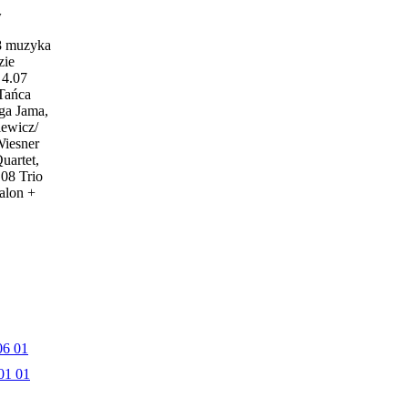
w
18 muzyka
zie
4.07
 Tańca
ga Jama,
iewicz/
Wiesner
uartet,
.08 Trio
alon +