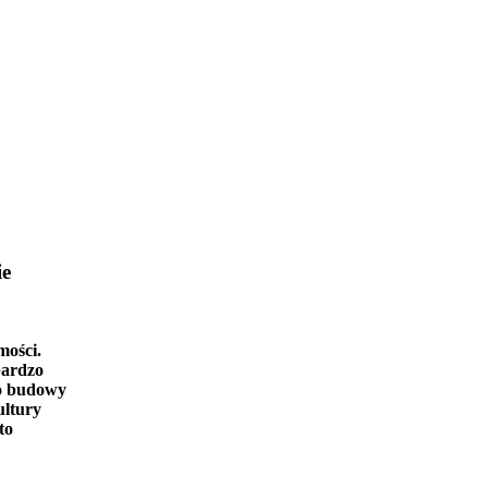
ie
mości.
bardzo
o budowy
ultury
to