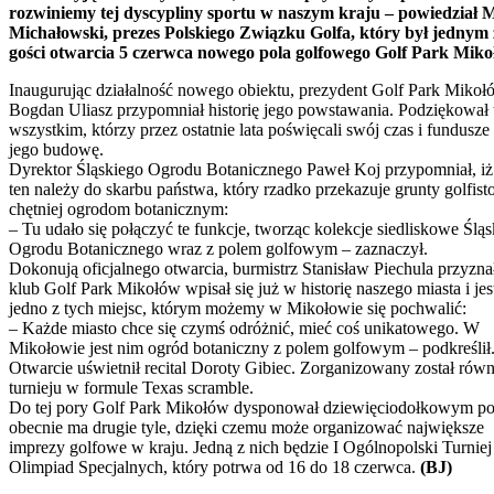
rozwiniemy tej dyscypliny sportu w naszym kraju – powiedział 
Michałowski, prezes Polskiego Związku Golfa, który był jednym 
gości otwarcia 5 czerwca nowego pola golfowego Golf Park Miko
Inaugurując działalność nowego obiektu, prezydent Golf Park Mikoł
Bogdan Uliasz przypomniał historię jego powstawania. Podziękował 
wszystkim, którzy przez ostatnie lata poświęcali swój czas i fundusze
jego budowę.
Dyrektor Śląskiego Ogrodu Botanicznego Paweł Koj przypomniał, iż
ten należy do skarbu państwa, który rzadko przekazuje grunty golfist
chętniej ogrodom botanicznym:
– Tu udało się połączyć te funkcje, tworząc kolekcje siedliskowe Ślą
Ogrodu Botanicznego wraz z polem golfowym – zaznaczył.
Dokonują oficjalnego otwarcia, burmistrz Stanisław Piechula przyznał
klub Golf Park Mikołów wpisał się już w historię naszego miasta i jes
jedno z tych miejsc, którym możemy w Mikołowie się pochwalić:
– Każde miasto chce się czymś odróżnić, mieć coś unikatowego. W
Mikołowie jest nim ogród botaniczny z polem golfowym – podkreślił
Otwarcie uświetnił recital Doroty Gibiec. Zorganizowany został równ
turnieju w formule Texas scramble.
Do tej pory Golf Park Mikołów dysponował dziewięciodołkowym po
obecnie ma drugie tyle, dzięki czemu może organizować największe
imprezy golfowe w kraju. Jedną z nich będzie I Ogólnopolski Turniej
Olimpiad Specjalnych, który potrwa od 16 do 18 czerwca.
(BJ)