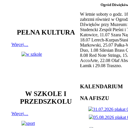
Ogród Dźwiękó
W letnie soboty o godz. 
zabrzmi również w Ogrod
Dźwięków przy Muzeum: 
Studencki Zespół Pieśni i
PEŁNA KULTURA
Katowice, 11.07 Szara Na
18.07 Lerech-Kurpas/Stas
Więcej…
Markowski, 25.07 Pałka-
Duo, 1.08 Silesian Brass Q
8.08 Red Note Strings, 15
AccoArte, 22.08 Olaf Abs
Łamik i 29.08 Traszno.
KALENDARIUM
W SZKOLE I
NA AFISZU
PRZEDSZKOLU
Więcej…