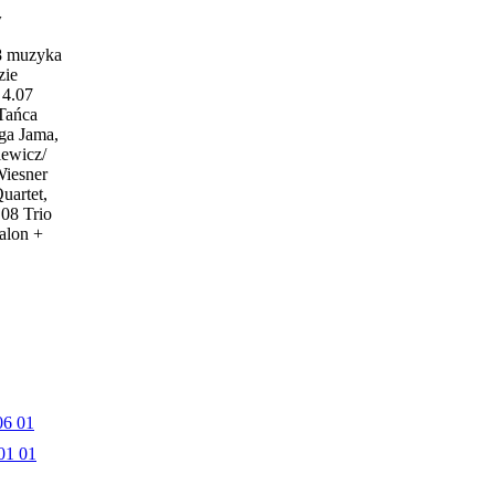
w
18 muzyka
zie
4.07
 Tańca
ga Jama,
iewicz/
Wiesner
uartet,
.08 Trio
alon +