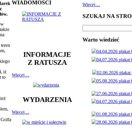
WIADOMOŚCI
Marek
Więcej…
z
łów.
SZUKAJ NA STRO
ów
także
 na
Warto wiedzieć
 teren
om,
INFORMACJE
Z RATUSZA
skiego
, iż
Więcej…
t to
.
ież
WYDARZENIA
lem,
Więcej…
 Golfa