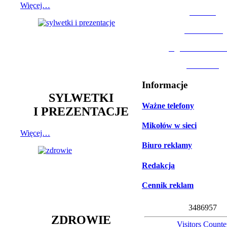
Więcej…
MOSiR
Biblioteka
Ogród Botanic
Muzeum
Informacje
SYLWETKI
Ważne telefony
I PREZENTACJE
Mikołów w sieci
Więcej…
Biuro reklamy
Redakcja
Cennik reklam
3
4
8
6
9
5
7
ZDROWIE
Visitors Counte