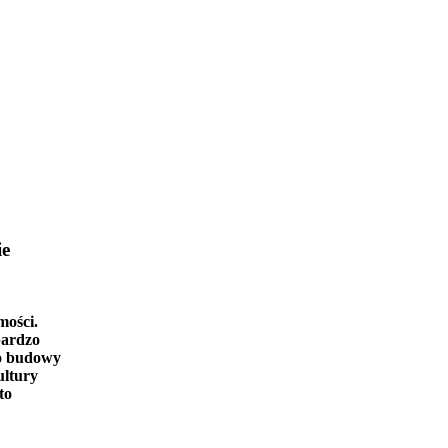
ie
mości.
bardzo
o budowy
ultury
to