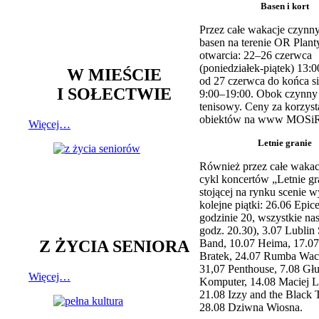
Basen i kort
Przez całe wakacje czynny
basen na terenie OR Plant
otwarcia: 22–26 czerwca
(poniedziałek-piątek) 13:0
W MIEŚCIE
od 27 czerwca do końca si
I SOŁECTWIE
9:00–19:00. Obok czynny j
tenisowy. Ceny za korzyst
obiektów na www MOSiR
Więcej…
Letnie granie
Również przez całe wakac
cykl koncertów „Letnie gr
stojącej na rynku scenie w
kolejne piątki: 26.06 Epic
godzinie 20, wszystkie na
godz. 20.30), 3.07 Lublin 
Z ŻYCIA SENIORA
Band, 10.07 Heima, 17.07
Bratek, 24.07 Rumba Wac
31,07 Penthouse, 7.08 Głu
Więcej…
Komputer, 14.08 Maciej L
21.08 Izzy and the Black 
28.08 Dziwna Wiosna.