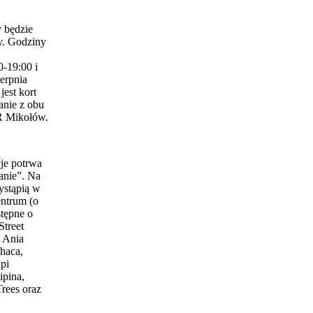
 będzie
y. Godziny
0-19:00 i
erpnia
est kort
anie z obu
 Mikołów.
je potrwa
anie”. Na
ystąpią w
entrum (o
stępne o
Street
 Ania
haca,
pi
ipina,
Trees oraz