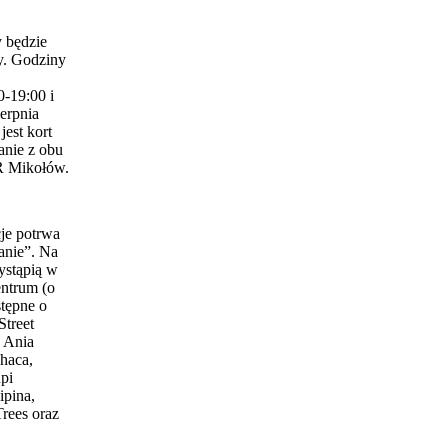
 będzie
y. Godziny
0-19:00 i
erpnia
est kort
anie z obu
 Mikołów.
je potrwa
anie”. Na
ystąpią w
entrum (o
stępne o
Street
 Ania
haca,
pi
ipina,
Trees oraz