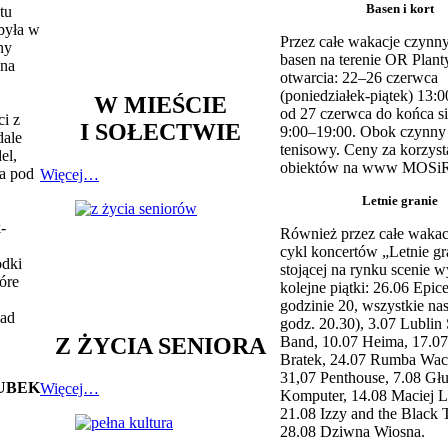
Basen i kort
tu
była w
Przez całe wakacje czynny
ny
basen na terenie OR Plant
 na
otwarcia: 22–26 czerwca
(poniedziałek-piątek) 13:0
W MIEŚCIE
od 27 czerwca do końca si
i z
I SOŁECTWIE
9:00–19:00. Obok czynny j
dale
tenisowy. Ceny za korzyst
el,
obiektów na www MOSiR
a pod
Więcej…
Letnie granie
-
Również przez całe wakac
cykl koncertów „Letnie gr
odki
stojącej na rynku scenie w
óre
kolejne piątki: 26.06 Epic
godzinie 20, wszystkie na
nad
godz. 20.30), 3.07 Lublin 
Z ŻYCIA SENIORA
Band, 10.07 Heima, 17.07
Bratek, 24.07 Rumba Wac
31,07 Penthouse, 7.08 Głu
UBEK
Więcej…
Komputer, 14.08 Maciej L
21.08 Izzy and the Black 
28.08 Dziwna Wiosna.