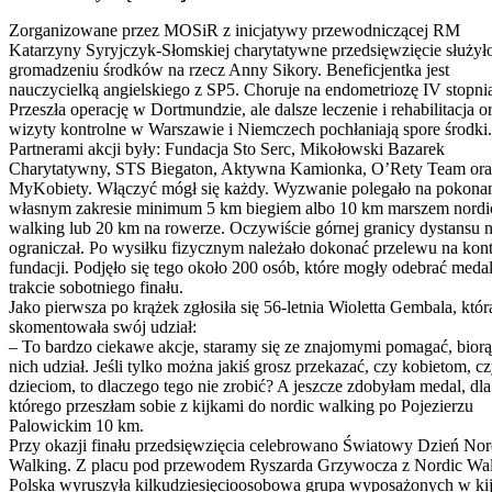
Zorganizowane przez MOSiR z inicjatywy przewodniczącej RM
Katarzyny Syryjczyk-Słomskiej charytatywne przedsięwzięcie służył
gromadzeniu środków na rzecz Anny Sikory. Beneficjentka jest
nauczycielką angielskiego z SP5. Choruje na endometriozę IV stopni
Przeszła operację w Dortmundzie, ale dalsze leczenie i rehabilitacja o
wizyty kontrolne w Warszawie i Niemczech pochłaniają spore środki.
Partnerami akcji były: Fundacja Sto Serc, Mikołowski Bazarek
Charytatywny, STS Biegaton, Aktywna Kamionka, O’Rety Team ora
MyKobiety. Włączyć mógł się każdy. Wyzwanie polegało na pokona
własnym zakresie minimum 5 km biegiem albo 10 km marszem nordi
walking lub 20 km na rowerze. Oczywiście górnej granicy dystansu n
ograniczał. Po wysiłku fizycznym należało dokonać przelewu na kon
fundacji. Podjęło się tego około 200 osób, które mogły odebrać meda
trakcie sobotniego finału.
Jako pierwsza po krążek zgłosiła się 56-letnia Wioletta Gembala, któr
skomentowała swój udział:
– To bardzo ciekawe akcje, staramy się ze znajomymi pomagać, bior
nich udział. Jeśli tylko można jakiś grosz przekazać, czy kobietom, c
dzieciom, to dlaczego tego nie zrobić? A jeszcze zdobyłam medal, dla
którego przeszłam sobie z kijkami do nordic walking po Pojezierzu
Palowickim 10 km.
Przy okazji finału przedsięwzięcia celebrowano Światowy Dzień Nor
Walking. Z placu pod przewodem Ryszarda Grzywocza z Nordic Wa
Polska wyruszyła kilkudziesięcioosobowa grupa wyposażonych w kij