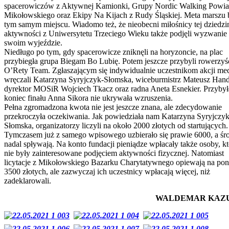
spacerowiczów z Aktywnej Kamionki, Grupy Nordic Walking Powia
Mikołowskiego oraz Ekipy Na Kijach z Rudy Śląskiej. Meta marszu 
tym samym miejscu. Wiadomo też, że nieobecni miłośnicy tej dziedzi
aktywności z Uniwersytetu Trzeciego Wieku także podjęli wyzwanie
swoim wyjeździe.
Niedługo po tym, gdy spacerowicze zniknęli na horyzoncie, na plac
przybiegła grupa Biegam Bo Lubię. Potem jeszcze przybyli rowerzyśc
O’Rety Team. Zgłaszającym się indywidualnie uczestnikom akcji me
wręczali Katarzyna Syryjczyk-Słomska, wiceburmistrz Mateusz Hand
dyrektor MOSiR Wojciech Tkacz oraz radna Aneta Esnekier. Przybył
koniec finału Anna Sikora nie ukrywała wzruszenia.
Pełna zgromadzona kwota nie jest jeszcze znana, ale zdecydowanie
przekroczyła oczekiwania. Jak powiedziała nam Katarzyna Syryjczyk
Słomska, organizatorzy liczyli na około 2000 złotych od startujących.
Tymczasem już z samego wpisowego uzbierało się prawie 6000, a śr
nadal spływają. Na konto fundacji pieniądze wpłacały także osoby, kt
nie były zainteresowane podjęciem aktywności fizycznej. Natomiast
licytacje z Mikołowskiego Bazarku Charytatywnego opiewają na po
3500 złotych, ale zazwyczaj ich uczestnicy wpłacają więcej, niż
zadeklarowali.
WALDEMAR KAZ