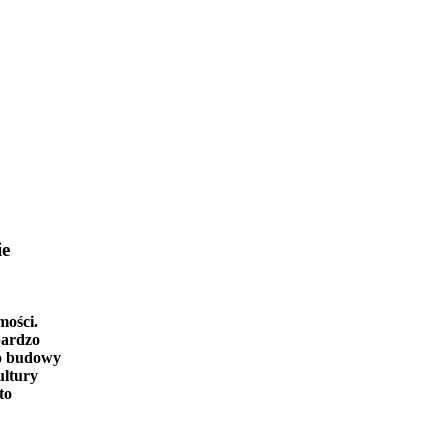
ie
mości.
bardzo
o budowy
ultury
to