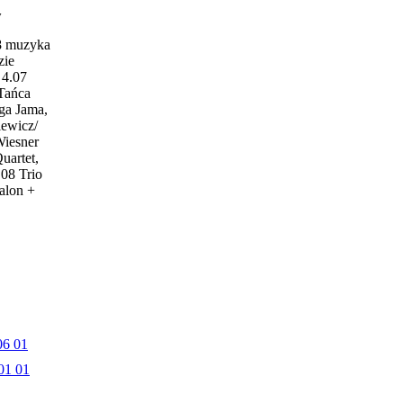
w
18 muzyka
zie
4.07
 Tańca
ga Jama,
iewicz/
Wiesner
uartet,
.08 Trio
alon +