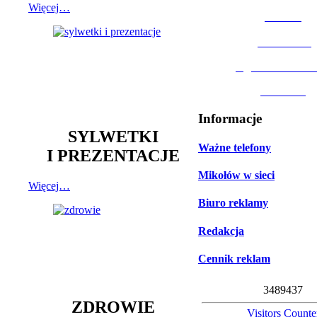
Więcej…
MOSiR
Biblioteka
Ogród Botanic
Muzeum
Informacje
SYLWETKI
Ważne telefony
I PREZENTACJE
Mikołów w sieci
Więcej…
Biuro reklamy
Redakcja
Cennik reklam
3
4
8
9
4
3
7
ZDROWIE
Visitors Counte