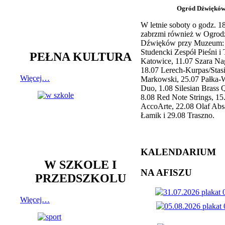
Ogród Dźwiękó
W letnie soboty o godz. 
zabrzmi również w Ogrod
Dźwięków przy Muzeum: 
Studencki Zespół Pieśni i
PEŁNA KULTURA
Katowice, 11.07 Szara Na
18.07 Lerech-Kurpas/Stas
Więcej…
Markowski, 25.07 Pałka-
Duo, 1.08 Silesian Brass Q
8.08 Red Note Strings, 15
AccoArte, 22.08 Olaf Abs
Łamik i 29.08 Traszno.
KALENDARIUM
W SZKOLE I
NA AFISZU
PRZEDSZKOLU
Więcej…