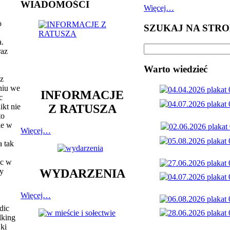
WIADOMOŚCI
Więcej…
o
SZUKAJ NA STRO
a.
raz
Warto wiedzieć
z
niu we
INFORMACJE
c
Z RATUSZA
ikt nie
to
le w
Więcej…
a tak
ąc w
zy
WYDARZENIA
Więcej…
dic
lking
ki