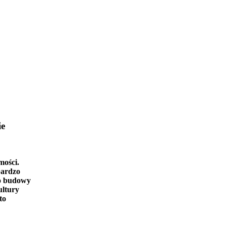
ie
mości.
bardzo
o budowy
ultury
to