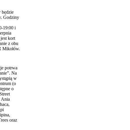
 będzie
y. Godziny
0-19:00 i
erpnia
est kort
anie z obu
 Mikołów.
je potrwa
anie”. Na
ystąpią w
entrum (o
stępne o
Street
 Ania
haca,
pi
ipina,
Trees oraz