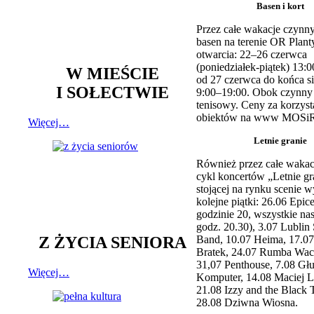
Basen i kort
Przez całe wakacje czynny
basen na terenie OR Plant
otwarcia: 22–26 czerwca
(poniedziałek-piątek) 13:0
W MIEŚCIE
od 27 czerwca do końca si
I SOŁECTWIE
9:00–19:00. Obok czynny j
tenisowy. Ceny za korzyst
obiektów na www MOSiR
Więcej…
Letnie granie
Również przez całe wakac
cykl koncertów „Letnie gr
stojącej na rynku scenie w
kolejne piątki: 26.06 Epic
godzinie 20, wszystkie na
godz. 20.30), 3.07 Lublin 
Z ŻYCIA SENIORA
Band, 10.07 Heima, 17.07
Bratek, 24.07 Rumba Wac
31,07 Penthouse, 7.08 Głu
Więcej…
Komputer, 14.08 Maciej L
21.08 Izzy and the Black 
28.08 Dziwna Wiosna.