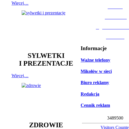
Więcej…
MOSiR
Biblioteka
Ogród Botanic
Muzeum
Informacje
SYLWETKI
Ważne telefony
I PREZENTACJE
Mikołów w sieci
Więcej…
Biuro reklamy
Redakcja
Cennik reklam
3
4
8
9
5
0
0
ZDROWIE
Visitors Counte