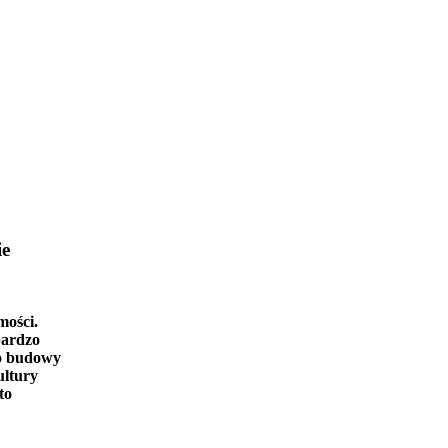
ie
mości.
bardzo
o budowy
ultury
to