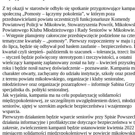
Z tej okazji w starostwie odbyło się spotkanie przygotowujące kampa
społeczną „Pomosty – łączymy pokolenia”, w którym poza
przedstawicielami powiatu uczestniczyli funkcjonariusze Komendy
Powiatowej Policji w Mikołowie, Stowarzyszenia Powrót, Mikołows
Powiatowego Klubu Młodzieżowego i Rady Seniorów w Mikołowie
– Wstępnie planujemy całoroczne przedsięwzięcie podzielone na czte
tematyczne kwartały – „pomosty”. Pierwszy rozpoczniemy w maju i 
do lipca, będzie się odbywał pod hasłem zaufanie – bezpieczeństwo.
kwartał czyli sierpień– październik to szacunek – tolerancja, trzeci: li
– styczeń będzie poświęcony stereotypom i rzeczywistości, a ostatni
wieńczący kampanię zaplanowany został na luty – kwiecień przyszłe
roku i będzie nosił nazwę doświadczenie – poznawanie. Kampania m
charakter otwarty, zachęcamy do udziału instytucje, szkoły oraz prze
z terenu powiatu mikołowskiego, organizacje i kluby senioralne,
młodzieżowe oraz organizacje pozarządowe – informuje Sabina Grz
specjalistka ds. polityki senioralnej.
Jak wyjaśnia, kampania ma na celu popularyzację solidarności
międzypokoleniowej, ze szczególnym uwzględnieniem dzieci, młodzi
seniorów, ujętej w szerokim aspekcie bezpieczeństwa i wzajemnego
wsparcia.
Pierwszym działaniem będzie wparcie seniorów przy Spisie Powsze
działania informacyjne i profilaktyczne dotyczące bezpieczeństwa w 
zakresie, zwieńczeniem kampanii będzie ustanowienie kwietnia 2022
miesiącem solidarności międzypokoleniowej w powiecie mikołowski