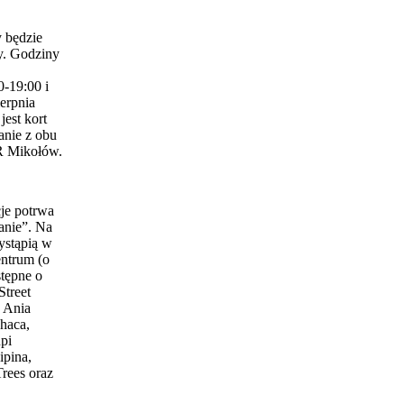
 będzie
y. Godziny
0-19:00 i
erpnia
est kort
anie z obu
 Mikołów.
je potrwa
anie”. Na
ystąpią w
entrum (o
stępne o
Street
 Ania
haca,
pi
ipina,
Trees oraz