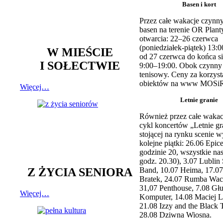
Basen i kort
Przez całe wakacje czynny
basen na terenie OR Plant
otwarcia: 22–26 czerwca
(poniedziałek-piątek) 13:0
W MIEŚCIE
od 27 czerwca do końca si
I SOŁECTWIE
9:00–19:00. Obok czynny j
tenisowy. Ceny za korzyst
obiektów na www MOSiR
Więcej…
Letnie granie
Również przez całe wakac
cykl koncertów „Letnie gr
stojącej na rynku scenie w
kolejne piątki: 26.06 Epic
godzinie 20, wszystkie na
godz. 20.30), 3.07 Lublin 
Z ŻYCIA SENIORA
Band, 10.07 Heima, 17.07
Bratek, 24.07 Rumba Wac
31,07 Penthouse, 7.08 Głu
Więcej…
Komputer, 14.08 Maciej L
21.08 Izzy and the Black 
28.08 Dziwna Wiosna.