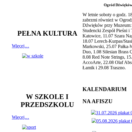
Ogród Dźwiękó
W letnie soboty o godz. 
zabrzmi również w Ogrod
Dźwięków przy Muzeum: 
Studencki Zespół Pieśni i
PEŁNA KULTURA
Katowice, 11.07 Szara Na
18.07 Lerech-Kurpas/Stas
Więcej…
Markowski, 25.07 Pałka-
Duo, 1.08 Silesian Brass Q
8.08 Red Note Strings, 15
AccoArte, 22.08 Olaf Abs
Łamik i 29.08 Traszno.
KALENDARIUM
W SZKOLE I
NA AFISZU
PRZEDSZKOLU
Więcej…