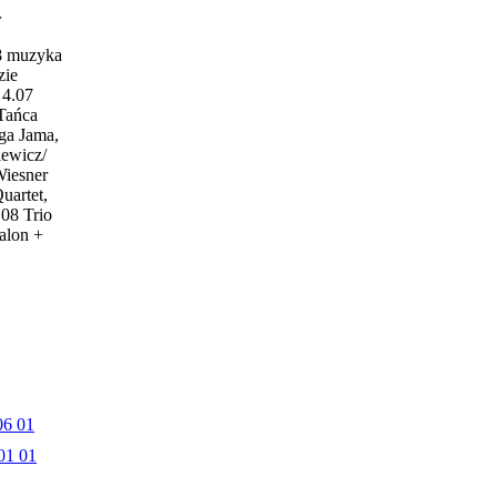
w
18 muzyka
zie
4.07
 Tańca
ga Jama,
iewicz/
Wiesner
uartet,
.08 Trio
alon +