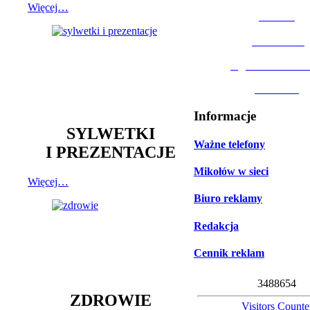
Więcej…
MOSiR
Biblioteka
Ogród Botanic
Muzeum
Informacje
SYLWETKI
Ważne telefony
I PREZENTACJE
Mikołów w sieci
Więcej…
Biuro reklamy
Redakcja
Cennik reklam
3
4
8
8
6
5
4
ZDROWIE
Visitors Counte