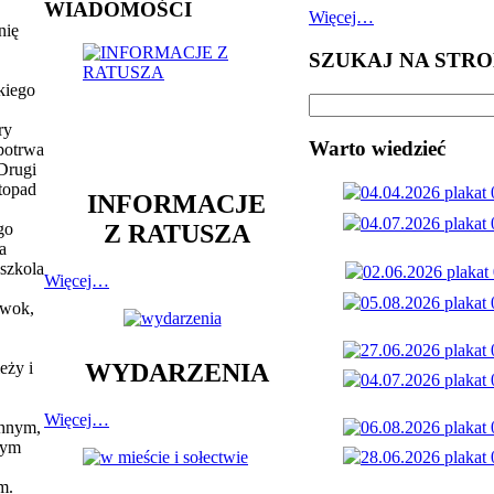
WIADOMOŚCI
Więcej…
nię
SZUKAJ NA STRO
kiego
.
ry
Warto wiedzieć
potrwa
 Drugi
stopad
INFORMACJE
Z RATUSZA
go
a
dszkola
Więcej…
ywok,
eży i
WYDARZENIA
Więcej…
chnym,
tym
m.