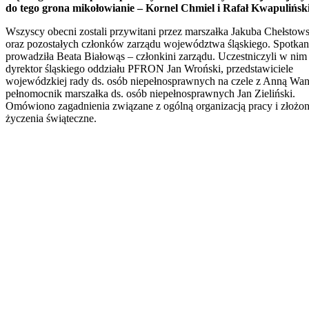
do tego grona mikołowianie – Kornel Chmiel i Rafał Kwapuliński
Wszyscy obecni zostali przywitani przez marszałka Jakuba Chełstow
oraz pozostałych członków zarządu województwa śląskiego. Spotkan
prowadziła Beata Białowąs – członkini zarządu. Uczestniczyli w nim
dyrektor śląskiego oddziału PFRON Jan Wroński, przedstawiciele
wojewódzkiej rady ds. osób niepełnosprawnych na czele z Anną Wan
pełnomocnik marszałka ds. osób niepełnosprawnych Jan Zieliński.
Omówiono zagadnienia związane z ogólną organizacją pracy i złożo
życzenia świąteczne.