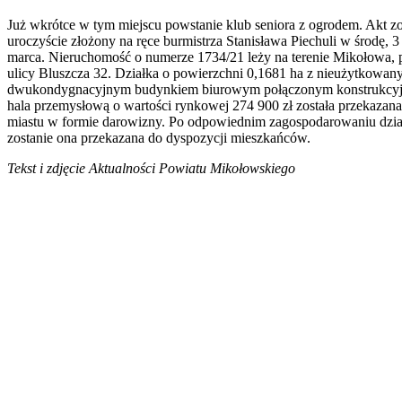
Już wkrótce w tym miejscu powstanie klub seniora z ogrodem. Akt zo
uroczyście złożony na ręce burmistrza Stanisława Piechuli w środę, 3
marca. Nieruchomość o numerze 1734/21 leży na terenie Mikołowa, 
ulicy Bluszcza 32. Działka o powierzchni 0,1681 ha z nieużytkowa
dwukondygnacyjnym budynkiem biurowym połączonym konstrukcyj
hala przemysłową o wartości rynkowej 274 900 zł została przekazana
miastu w formie darowizny. Po odpowiednim zagospodarowaniu dzia
zostanie ona przekazana do dyspozycji mieszkańców.
Tekst i zdjęcie Aktualności Powiatu Mikołowskiego