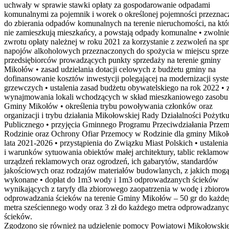
uchwały w sprawie stawki opłaty za gospodarowanie odpadami
komunalnymi za pojemnik i worek o określonej pojemności przezna
do zbierania odpadów komunalnych na terenie nieruchomości, na któ
nie zamieszkują mieszkańcy, a powstają odpady komunalne • zwolnie
zwrotu opłaty należnej w roku 2021 za korzystanie z zezwoleń na sp
napojów alkoholowych przeznaczonych do spożycia w miejscu sprz
przedsiębiorców prowadzących punkty sprzedaży na terenie gminy
Mikołów • zasad udzielania dotacji celowych z budżetu gminy na
dofinansowanie kosztów inwestycji polegającej na modernizacji sys
grzewczych • ustalenia zasad budżetu obywatelskiego na rok 2022 • 
wynajmowania lokali wchodzących w skład mieszkaniowego zasobu
Gminy Mikołów • określenia trybu powoływania członków oraz
organizacji i trybu działania Mikołowskiej Rady Działalności Pożytk
Publicznego • przyjęcia Gminnego Programu Przeciwdziałania Prze
Rodzinie oraz Ochrony Ofiar Przemocy w Rodzinie dla gminy Miko
lata 2021-2026 • przystąpienia do Związku Miast Polskich • ustalenia
i warunków sytuowania obiektów małej architektury, tablic reklamow
urządzeń reklamowych oraz ogrodzeń, ich gabarytów, standardów
jakościowych oraz rodzajów materiałów budowlanych, z jakich mog
wykonane • dopłat do 1m3 wody i 1m3 odprowadzanych ścieków
wynikających z taryfy dla zbiorowego zaopatrzenia w wodę i zbioro
odprowadzania ścieków na terenie Gminy Mikołów – 50 gr do każd
metra sześciennego wody oraz 3 zł do każdego metra odprowadzany
ścieków.
Zgodzono się również na udzielenie pomocy Powiatowi Mikołowski