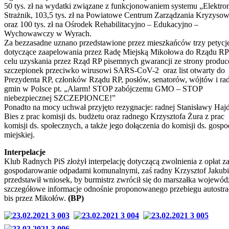
50 tys. zł na wydatki związane z funkcjonowaniem systemu „Elektro
Strażnik, 103,5 tys. zł na Powiatowe Centrum Zarządzania Kryzyso
oraz 100 tys. zł na Ośrodek Rehabilitacyjno – Edukacyjno –
Wychowawczy w Wyrach.
Za bezzasadne uznano przedstawione przez mieszkańców trzy petycj
dotyczące zaapelowania przez Radę Miejską Mikołowa do Rządu R
celu uzyskania przez Rząd RP pisemnych gwarancji ze strony produ
szczepionek przeciwko wirusowi SARS-CoV-2 oraz list otwarty do
Prezydenta RP, członków Rządu RP, posłów, senatorów, wójtów i ra
gmin w Polsce pt. „Alarm! STOP zabójczemu GMO – STOP
niebezpiecznej SZCZEPIONCE!”
Ponadto na mocy uchwał przyjęto rezygnacje: radnej Stanisławy Haj
Bies z prac komisji ds. budżetu oraz radnego Krzysztofa Żura z prac
komisji ds. społecznych, a także jego dołączenia do komisji ds. gospo
miejskiej.
Interpelacje
Klub Radnych PiS złożył interpelację dotyczącą zwolnienia z opłat z
gospodarowanie odpadami komunalnymi, zaś radny Krzysztof Jakub
przedstawił wniosek, by burmistrz zwrócił się do marszałka wojewód
szczegółowe informacje odnośnie proponowanego przebiegu autostr
bis przez Mikołów.
(BP)