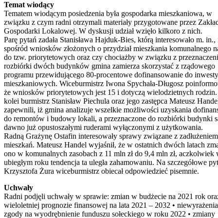
Temat wiodący
Tematem wiodącym posiedzenia była gospodarka mieszkaniowa, w
związku z czym radni otrzymali materiały przygotowane przez Zakła
Gospodarki Lokalowej. W dyskusji udział wzięło kilkoro z nich.
Parę pytań zadała Stanisława Hajduk-Bies, którą interesowało m. in., 
spośród wniosków złożonych o przydział mieszkania komunalnego n
do tzw. priorytetowych oraz czy chociażby w związku z przeznaczen
rozbiórki dwóch budynków gmina zamierza skorzystać z rządowego
programu przewidującego 80-procentowe dofinansowanie do inwesty
mieszkaniowych. Wiceburmistrz Iwona Spychała-Długosz poinformo
że wniosków priorytetowych jest 15 i dotyczą wielodzietnych rodzin.
kolei burmistrz Stanisław Piechula oraz jego zastępca Mateusz Hande
zapewnili, iż gmina analizuje wszelkie możliwości uzyskania dofina
do remontów i budowy lokali, a przeznaczone do rozbiórki budynki s
dawno już opustoszałymi ruderami wyłączonymi z użytkowania.
Radną Grażynę Ostafin interesowały sprawy związane z zadłużeniem
mieszkań. Mateusz Handel wyjaśnił, że w ostatnich dwóch latach zma
ono w komunalnych zasobach z 11 mln zł do 9,4 mln zł, aczkolwiek
ubiegłym roku tendencja ta uległa zahamowaniu. Na szczegółowe pyt
Krzysztofa Żura wiceburmistrz obiecał odpowiedzieć pisemnie.
Uchwały
Radni podjęli uchwały w sprawie: zmian w budżecie na 2021 rok or
wieloletniej prognozie finansowej na lata 2021 – 2032 • niewyrażenia
zgody na wyodrębnienie funduszu sołeckiego w roku 2022 • zmiany