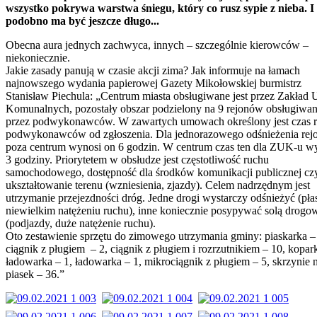
wszystko pokrywa warstwa śniegu, który co rusz sypie z nieba. I
podobno ma być jeszcze długo...
Obecna aura jednych zachwyca, innych – szczególnie kierowców –
niekoniecznie.
Jakie zasady panują w czasie akcji zima? Jak informuje na łamach
najnowszego wydania papierowej Gazety Mikołowskiej burmistrz
Stanisław Piechula: „Centrum miasta obsługiwane jest przez Zakład 
Komunalnych, pozostały obszar podzielony na 9 rejonów obsługiwan
przez podwykonawców. W zawartych umowach określony jest czas r
podwykonawców od zgłoszenia. Dla jednorazowego odśnieżenia rej
poza centrum wynosi on 6 godzin. W centrum czas ten dla ZUK-u w
3 godziny. Priorytetem w obsłudze jest częstotliwość ruchu
samochodowego, dostępność dla środków komunikacji publicznej cz
ukształtowanie terenu (wzniesienia, zjazdy). Celem nadrzędnym jest
utrzymanie przejezdności dróg. Jedne drogi wystarczy odśnieżyć (pła
niewielkim natężeniu ruchu), inne koniecznie posypywać solą drogo
(podjazdy, duże natężenie ruchu).
Oto zestawienie sprzętu do zimowego utrzymania gminy: piaskarka –
ciągnik z pługiem – 2, ciągnik z pługiem i rozrzutnikiem – 10, kopar
ładowarka – 1, ładowarka – 1, mikrociągnik z pługiem – 5, skrzynie n
piasek – 36.”