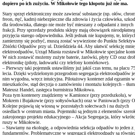
dopiero po ich zużyciu. W Mikołowie tego kłopotu już nie ma.
Stary sprzęt elektroniczny może zawierać substancje (np. ołów, chrom
freon, rtęć, kadm) niebezpieczne dla zdrowia i życia człowieka, szko
dla środowiska, dlatego nie może być mieszany z odpadami z innych
frakcji. Przy sprzedaży produktu sklepy mają obowiązek nieodpłatne
przyjęcia starego odpowiednika. Jeśli jednak nie kupujemy, te, któryc
zamierzmy się pozbyć, muszą zostać wywiezione do Punktu Selekty
Zbiórki Odpadów przy ul. Dzieńdziela 44. Aby ułatwić selekcję mnie
elektroodpadów, Urząd Miasta rozstawił w Mikołowie specjalne kont
W nich zostawić możemy zużyte baterie, żarówki, płyty CD oraz dro
elektronikę (piloty, ładowarki czy telefony komórkowe).
– Pierwszy taki pojemnik ustawiliśmy już jakiś czas temu, na placu 7
lecia. Dzięki wydzielonym przegrodom segregacja elektroodpadów je
nim wygodna, wręcz intuicyjna. Pilotażowy kontener zdał egzamin w
mieszkańców, stąd decyzja o zamówieniu i montażu kolejnych – tłu
Mateusz Handel, zastępca burmistrza Mikołowa.
Poza tym kontenery znajdziemy w Kamionce (przy przedszkolu), w
Mokrem i Bujakowie (przy sołtysówkach) oraz w Paniowach (przy 
Kolejne pojawią się wiosną w pozostałych sołectwach i na dużych
osiedlach w centrum miasta. Pojemniki są jednym z elementów szero
zakrojonego projektu edukacyjnego – Akcja Segregacja, który wkrót
ruszy w Mikołowie.
– Stawiamy na ekologię, a odpowiednia selekcja odpadów to jeden z 
fundamentów. Problematyczne w segregacji elektroodpady są równie