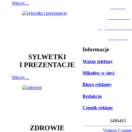
Więcej…
MOSiR
Biblioteka
Ogród Botanic
Muzeum
Informacje
SYLWETKI
Ważne telefony
I PREZENTACJE
Mikołów w sieci
Więcej…
Biuro reklamy
Redakcja
Cennik reklam
3
4
8
6
4
6
5
ZDROWIE
Visitors Counte