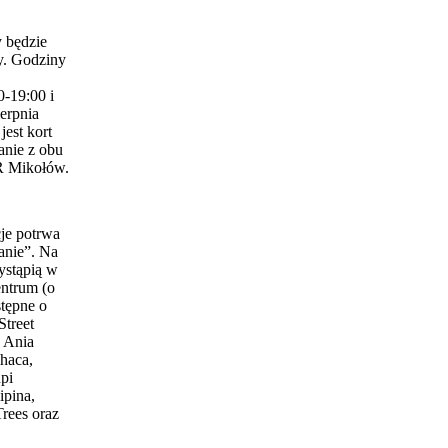
 będzie
y. Godziny
0-19:00 i
erpnia
est kort
anie z obu
 Mikołów.
je potrwa
anie”. Na
ystąpią w
entrum (o
stępne o
Street
 Ania
haca,
pi
ipina,
Trees oraz