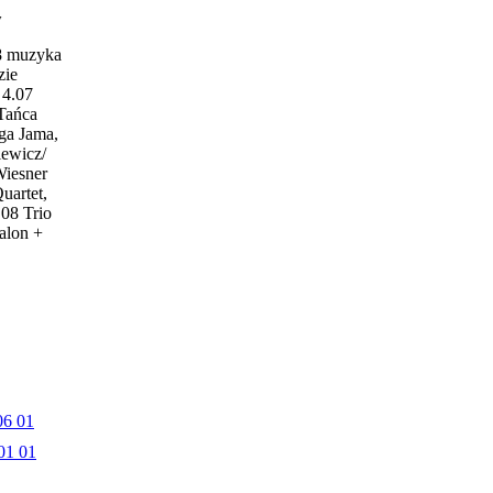
w
18 muzyka
zie
4.07
 Tańca
ga Jama,
iewicz/
Wiesner
uartet,
.08 Trio
alon +