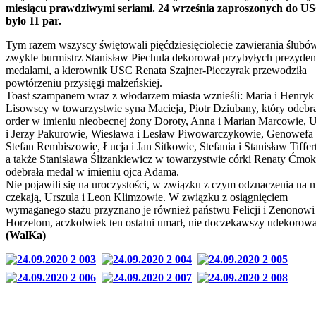
miesiącu prawdziwymi seriami. 24 września zaproszonych do U
było 11 par.
Tym razem wszyscy świętowali pięćdziesięciolecie zawierania ślubów
zwykle burmistrz Stanisław Piechula dekorował przybyłych prezyde
medalami, a kierownik USC Renata Szajner-Pieczyrak przewodziła
powtórzeniu przysięgi małżeńskiej.
Toast szampanem wraz z włodarzem miasta wznieśli: Maria i Henryk
Lisowscy w towarzystwie syna Macieja, Piotr Dziubany, który odebr
order w imieniu nieobecnej żony Doroty, Anna i Marian Marcowie, U
i Jerzy Pakurowie, Wiesława i Lesław Piwowarczykowie, Genowefa 
Stefan Rembiszowie, Łucja i Jan Sitkowie, Stefania i Stanisław Tiffer
a także Stanisława Ślizankiewicz w towarzystwie córki Renaty Ćmok,
odebrała medal w imieniu ojca Adama.
Nie pojawili się na uroczystości, w związku z czym odznaczenia na n
czekają, Urszula i Leon Klimzowie. W związku z osiągnięciem
wymaganego stażu przyznano je również państwu Felicji i Zenonowi
Horzelom, aczkolwiek ten ostatni umarł, nie doczekawszy udekorowa
(WalKa)