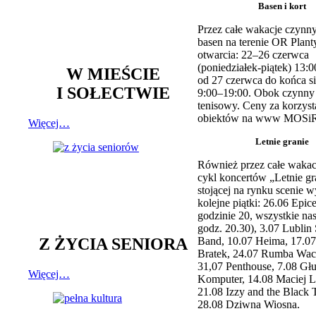
Basen i kort
Przez całe wakacje czynny
basen na terenie OR Plant
otwarcia: 22–26 czerwca
(poniedziałek-piątek) 13:0
W MIEŚCIE
od 27 czerwca do końca si
I SOŁECTWIE
9:00–19:00. Obok czynny j
tenisowy. Ceny za korzyst
obiektów na www MOSiR
Więcej…
Letnie granie
Również przez całe wakac
cykl koncertów „Letnie gr
stojącej na rynku scenie w
kolejne piątki: 26.06 Epic
godzinie 20, wszystkie na
godz. 20.30), 3.07 Lublin 
Z ŻYCIA SENIORA
Band, 10.07 Heima, 17.07
Bratek, 24.07 Rumba Wac
31,07 Penthouse, 7.08 Głu
Więcej…
Komputer, 14.08 Maciej L
21.08 Izzy and the Black 
28.08 Dziwna Wiosna.