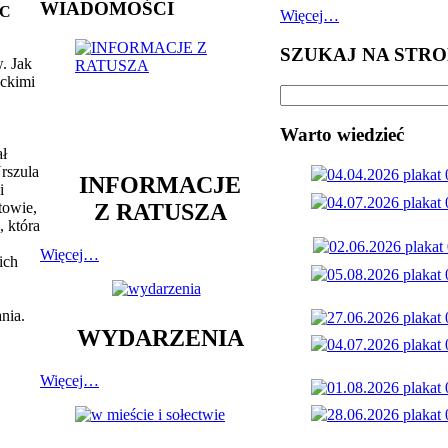
WIADOMOŚCI
SC
Więcej…
SZUKAJ NA STRO
. Jak
nckimi
Warto wiedzieć
ał
rszula
INFORMACJE
i
Z RATUSZA
towie,
 która
Więcej…
ich
nia.
WYDARZENIA
Więcej…