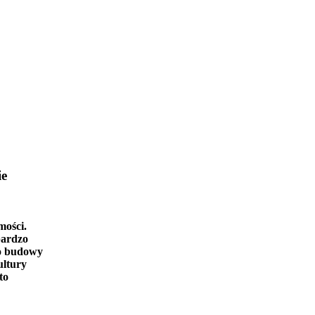
ie
mości.
bardzo
o budowy
ultury
to