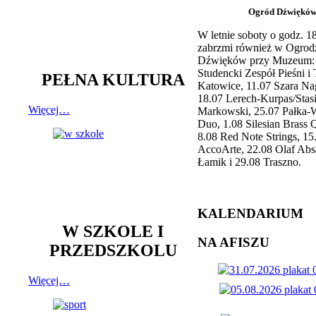
Ogród Dźwiękó
W letnie soboty o godz. 
zabrzmi również w Ogrod
Dźwięków przy Muzeum: 
Studencki Zespół Pieśni i
PEŁNA KULTURA
Katowice, 11.07 Szara Na
18.07 Lerech-Kurpas/Stas
Więcej…
Markowski, 25.07 Pałka-
Duo, 1.08 Silesian Brass Q
8.08 Red Note Strings, 15
AccoArte, 22.08 Olaf Abs
Łamik i 29.08 Traszno.
KALENDARIUM
W SZKOLE I
NA AFISZU
PRZEDSZKOLU
Więcej…