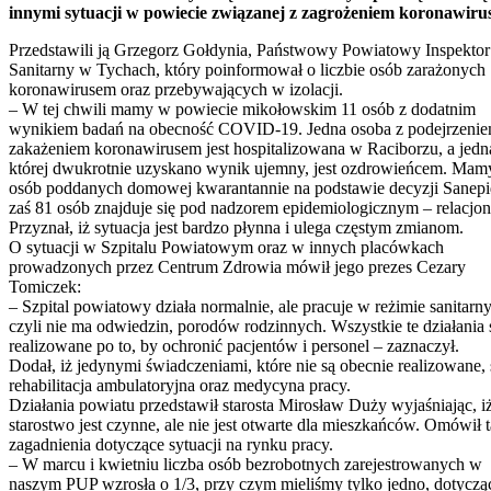
innymi sytuacji w powiecie związanej z zagrożeniem koronawiru
Przedstawili ją Grzegorz Gołdynia, Państwowy Powiatowy Inspektor
Sanitarny w Tychach, który poinformował o liczbie osób zarażonych
koronawirusem oraz przebywających w izolacji.
– W tej chwili mamy w powiecie mikołowskim 11 osób z dodatnim
wynikiem badań na obecność COVID-19. Jedna osoba z podejrzeni
zakażeniem koronawirusem jest hospitalizowana w Raciborzu, a jedn
której dwukrotnie uzyskano wynik ujemny, jest ozdrowieńcem. Mam
osób poddanych domowej kwarantannie na podstawie decyzji Sanepi
zaś 81 osób znajduje się pod nadzorem epidemiologicznym – relacjo
Przyznał, iż sytuacja jest bardzo płynna i ulega częstym zmianom.
O sytuacji w Szpitalu Powiatowym oraz w innych placówkach
prowadzonych przez Centrum Zdrowia mówił jego prezes Cezary
Tomiczek:
– Szpital powiatowy działa normalnie, ale pracuje w reżimie sanitarn
czyli nie ma odwiedzin, porodów rodzinnych. Wszystkie te działania 
realizowane po to, by ochronić pacjentów i personel – zaznaczył.
Dodał, iż jedynymi świadczeniami, które nie są obecnie realizowane, 
rehabilitacja ambulatoryjna oraz medycyna pracy.
Działania powiatu przedstawił starosta Mirosław Duży wyjaśniając, i
starostwo jest czynne, ale nie jest otwarte dla mieszkańców. Omówił 
zagadnienia dotyczące sytuacji na rynku pracy.
– W marcu i kwietniu liczba osób bezrobotnych zarejestrowanych w
naszym PUP wzrosła o 1/3, przy czym mieliśmy tylko jedno, dotyczą