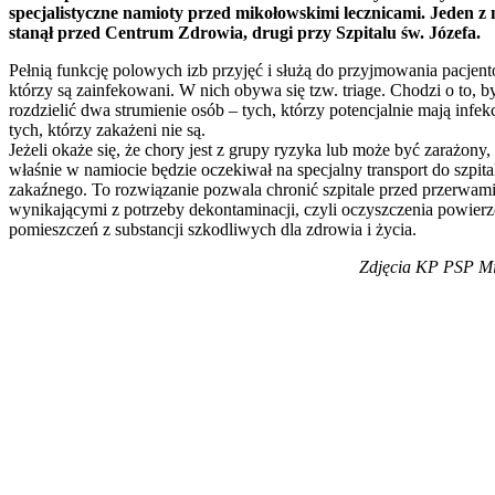
specjalistyczne namioty przed mikołowskimi lecznicami. Jeden z 
stanął przed Centrum Zdrowia, drugi przy Szpitalu św. Józefa.
Pełnią funkcję polowych izb przyjęć i służą do przyjmowania pacjen
którzy są zainfekowani. W nich obywa się tzw. triage. Chodzi o to, b
rozdzielić dwa strumienie osób – tych, którzy potencjalnie mają infek
tych, którzy zakażeni nie są.
Jeżeli okaże się, że chory jest z grupy ryzyka lub może być zarażony, 
właśnie w namiocie będzie oczekiwał na specjalny transport do szpita
zakaźnego. To rozwiązanie pozwala chronić szpitale przed przerwam
wynikającymi z potrzeby dekontaminacji, czyli oczyszczenia powierz
pomieszczeń z substancji szkodliwych dla zdrowia i życia.
Zdjęcia KP PSP M