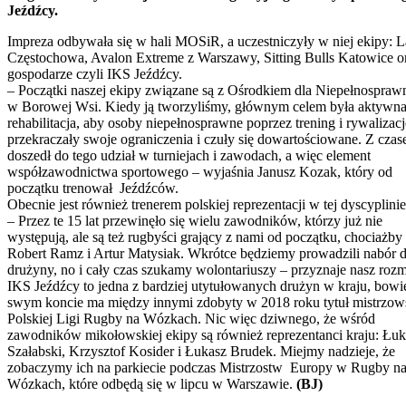
Jeźdźcy.
Impreza odbywała się w hali MOSiR, a uczestniczyły w niej ekipy: 
Częstochowa, Avalon Extreme z Warszawy, Sitting Bulls Katowice o
gospodarze czyli IKS Jeźdźcy.
– Początki naszej ekipy związane są z Ośrodkiem dla Niepełnospraw
w Borowej Wsi. Kiedy ją tworzyliśmy, głównym celem była aktywn
rehabilitacja, aby osoby niepełnosprawne poprzez trening i rywalizacj
przekraczały swoje ograniczenia i czuły się dowartościowane. Z cza
doszedł do tego udział w turniejach i zawodach, a więc element
współzawodnictwa sportowego – wyjaśnia Janusz Kozak, który od
początku trenował Jeźdźców.
Obecnie jest również trenerem polskiej reprezentacji w tej dyscyplinie
– Przez te 15 lat przewinęło się wielu zawodników, którzy już nie
występują, ale są też rugbyści grający z nami od początku, chociażby
Robert Ramz i Artur Matysiak. Wkrótce będziemy prowadzili nabór 
drużyny, no i cały czas szukamy wolontariuszy – przyznaje nasz roz
IKS Jeźdźcy to jedna z bardziej utytułowanych drużyn w kraju, bow
swym koncie ma między innymi zdobyty w 2018 roku tytuł mistrzow
Polskiej Ligi Rugby na Wózkach. Nic więc dziwnego, że wśród
zawodników mikołowskiej ekipy są również reprezentanci kraju: Łuk
Szałabski, Krzysztof Kosider i Łukasz Brudek. Miejmy nadzieje, że
zobaczymy ich na parkiecie podczas Mistrzostw Europy w Rugby n
Wózkach, które odbędą się w lipcu w Warszawie.
(BJ)