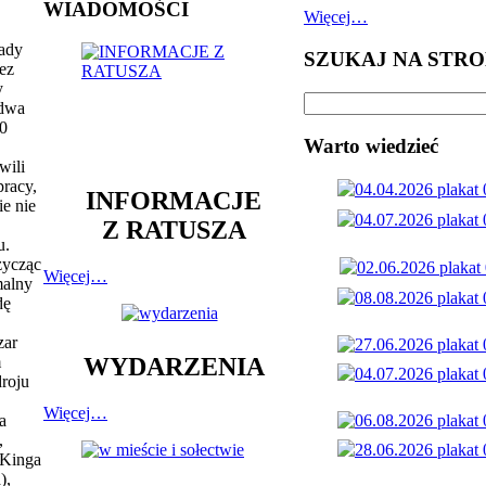
WIADOMOŚCI
Więcej…
ady
SZUKAJ NA STRO
ez
y
 dwa
20
Warto wiedzieć
wili
pracy,
INFORMACJE
e nie
Z RATUSZA
u.
życząc
Więcej…
malny
dę
zar
m
WYDARZENIA
roju
Więcej…
a
,
 Kinga
),