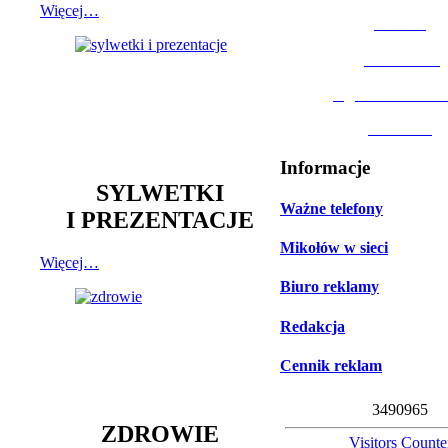
Więcej…
MOSiR
Biblioteka
Ogród Botanic
Muzeum
Informacje
SYLWETKI
Ważne telefony
I PREZENTACJE
Mikołów w sieci
Więcej…
Biuro reklamy
Redakcja
Cennik reklam
3
4
9
0
9
6
5
ZDROWIE
Visitors Counte