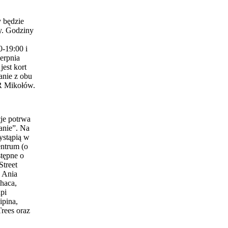
 będzie
y. Godziny
0-19:00 i
erpnia
est kort
anie z obu
 Mikołów.
je potrwa
anie”. Na
ystąpią w
entrum (o
stępne o
Street
 Ania
haca,
pi
ipina,
Trees oraz