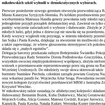
mikołowskich szkół wyłonili w demokratycznych wyborach.
Pierwsze posiedzenie nowego gremium otworzyła przewodnicząca R
Miasta Katarzyna Syryjczyk-Słomska. Po krótkim przedstawieniu prz
wiceburmistrza Mateusza Handla genezy powołania rady młodzi rajc
jednogłośnie przyjęli porządek debiutanckiej sesji. Zawierał on tylko
punkty: wręczenie zaświadczeń o wyborze i ślubowanie. Złożyło je 
młodych ludzi, gdyż jedna z dziewcząt nie stawiła się na posiedzeniu.
Kiedy wszyscy wygłosili rotę przysięgi, w imieniu młodzieży przemó
Jan Sojka i Paula Kawka, dziękując za stworzenie im możliwości do 
a także zapewniając, że wbrew głoszonemu stereotypowi ich pokoleni
składa się z „małych egoistów”.
Delegacja harcerzy przekazała radnym Betlejemskie Światełko Pokoj
Przewodnicząca Rady Seniorów Dorota Podlodowska–Graczyńska, 
wszystkim owocnej międzypokoleniowej współpracy, złożyła niefor
wniosek o przemianowanie reprezentowanego przez nią grona na Ra
Wcześniej Urodzonych. Do młodzieży swoje słowa skierowali także
burmistrz Stanisław Piechula, członkini zarządu powiatu Grażyna Na
oraz wikariusz parafii św. Wojciecha Artur Sroga. Powodzenia swoi
nowym kolegom życzył również przedstawiciel MRM z Jastrzębia Zd
Krzysztof Weschke.
W mikołowskiej radzie zasiadają (w alfabetycznej kolejności składani
ślubowania): Beniamin Bożek, Kuba Dutkiewicz, Maciej Geratowski
Wojciech Gołba, Alicja Gonsior, Mateusz Gwiżdż, Kacper Jurowicz,
Kapuścik, Paula Kawka, Natalia Kukier, Weronika Kuster (nieobecna