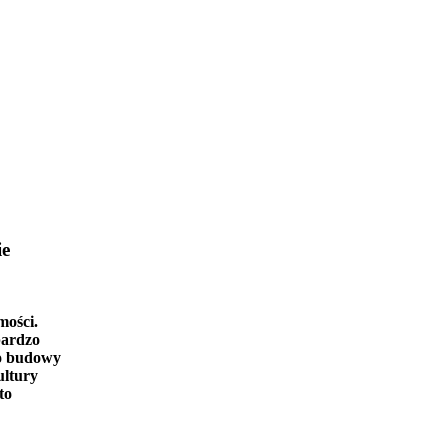
ie
mości.
bardzo
o budowy
ultury
to