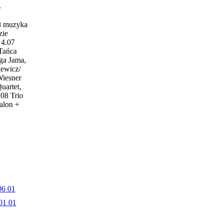
w
18 muzyka
zie
4.07
 Tańca
ga Jama,
iewicz/
Wiesner
uartet,
.08 Trio
alon +