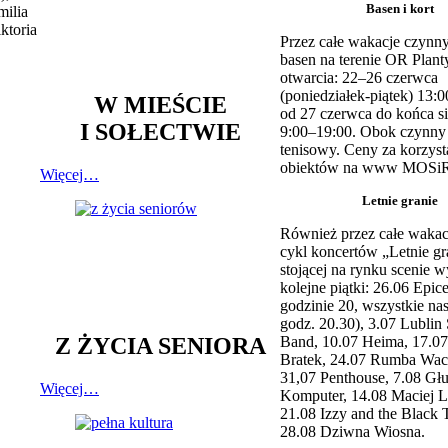
Basen i kort
milia
ktoria
Przez całe wakacje czynny
basen na terenie OR Plant
otwarcia: 22–26 czerwca
(poniedziałek-piątek) 13:0
W MIEŚCIE
od 27 czerwca do końca si
I SOŁECTWIE
9:00–19:00. Obok czynny j
tenisowy. Ceny za korzyst
obiektów na www MOSiR
Więcej…
Letnie granie
Również przez całe wakac
cykl koncertów „Letnie gr
stojącej na rynku scenie w
kolejne piątki: 26.06 Epic
godzinie 20, wszystkie na
godz. 20.30), 3.07 Lublin 
Z ŻYCIA SENIORA
Band, 10.07 Heima, 17.07
Bratek, 24.07 Rumba Wac
31,07 Penthouse, 7.08 Głu
Więcej…
Komputer, 14.08 Maciej L
21.08 Izzy and the Black 
28.08 Dziwna Wiosna.