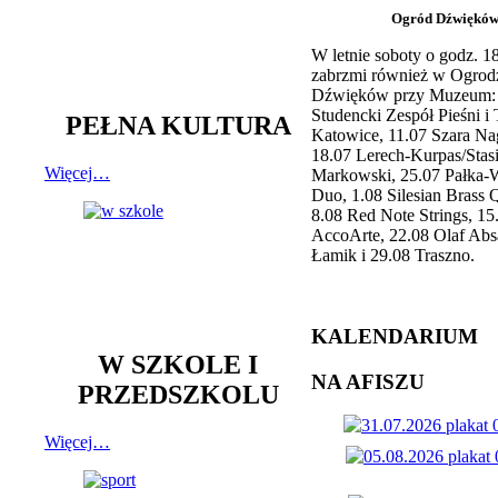
Ogród Dźwiękó
W letnie soboty o godz. 
zabrzmi również w Ogrod
Dźwięków przy Muzeum: 
Studencki Zespół Pieśni i
PEŁNA KULTURA
Katowice, 11.07 Szara Na
18.07 Lerech-Kurpas/Stas
Więcej…
Markowski, 25.07 Pałka-
Duo, 1.08 Silesian Brass Q
8.08 Red Note Strings, 15
AccoArte, 22.08 Olaf Abs
Łamik i 29.08 Traszno.
KALENDARIUM
W SZKOLE I
NA AFISZU
PRZEDSZKOLU
Więcej…