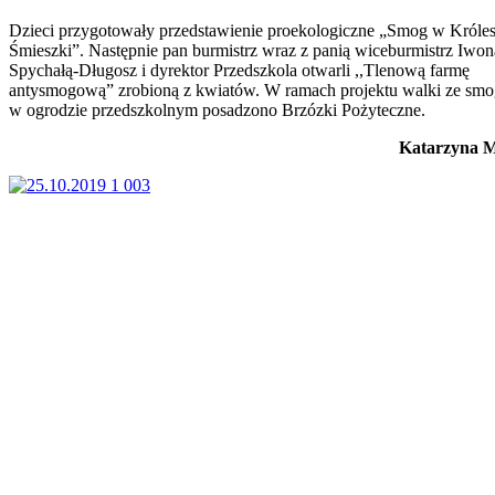
Dzieci przygotowały przedstawienie proekologiczne „Smog w Króle
Śmieszki”. Następnie pan burmistrz wraz z panią wiceburmistrz Iwon
Spychałą-Długosz i dyrektor Przedszkola otwarli ,,Tlenową farmę
antysmogową” zrobioną z kwiatów. W ramach projektu walki ze sm
w ogrodzie przedszkolnym posadzono Brzózki Pożyteczne.
Katarzyna 