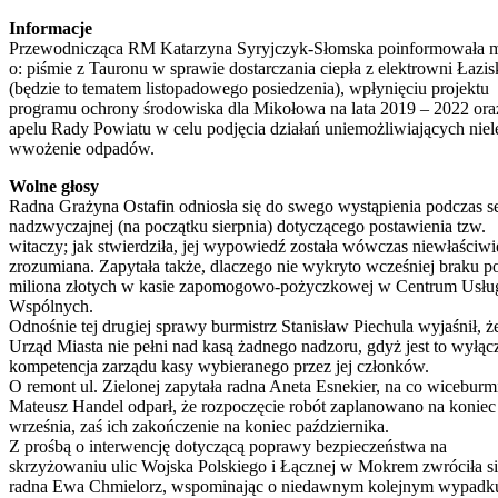
Informacje
Przewodnicząca RM Katarzyna Syryjczyk-Słomska poinformowała m.
o: piśmie z Tauronu w sprawie dostarczania ciepła z elektrowni Łazis
(będzie to tematem listopadowego posiedzenia), wpłynięciu projektu
programu ochrony środowiska dla Mikołowa na lata 2019 – 2022 ora
apelu Rady Powiatu w celu podjęcia działań uniemożliwiających niel
wwożenie odpadów.
Wolne głosy
Radna Grażyna Ostafin odniosła się do swego wystąpienia podczas se
nadzwyczajnej (na początku sierpnia) dotyczącego postawienia tzw.
witaczy; jak stwierdziła, jej wypowiedź została wówczas niewłaściwi
zrozumiana. Zapytała także, dlaczego nie wykryto wcześniej braku p
miliona złotych w kasie zapomogowo-pożyczkowej w Centrum Usłu
Wspólnych.
Odnośnie tej drugiej sprawy burmistrz Stanisław Piechula wyjaśnił, ż
Urząd Miasta nie pełni nad kasą żadnego nadzoru, gdyż jest to wyłąc
kompetencja zarządu kasy wybieranego przez jej członków.
O remont ul. Zielonej zapytała radna Aneta Esnekier, na co wiceburmi
Mateusz Handel odparł, że rozpoczęcie robót zaplanowano na koniec
września, zaś ich zakończenie na koniec października.
Z prośbą o interwencję dotyczącą poprawy bezpieczeństwa na
skrzyżowaniu ulic Wojska Polskiego i Łącznej w Mokrem zwróciła s
radna Ewa Chmielorz, wspominając o niedawnym kolejnym wypadk