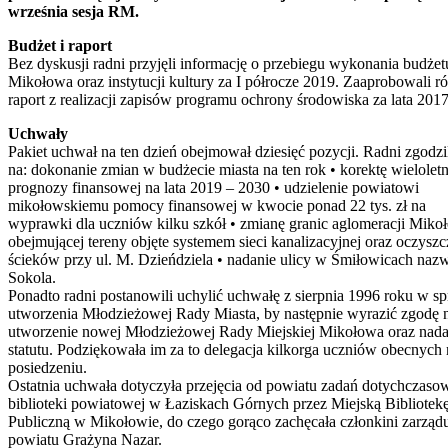
września sesja RM.
Budżet i raport
Bez dyskusji radni przyjęli informację o przebiegu wykonania budżet
Mikołowa oraz instytucji kultury za I półrocze 2019. Zaaprobowali r
raport z realizacji zapisów programu ochrony środowiska za lata 2017
Uchwały
Pakiet uchwał na ten dzień obejmował dziesięć pozycji. Radni zgodzil
na: dokonanie zmian w budżecie miasta na ten rok • korektę wieloletn
prognozy finansowej na lata 2019 – 2030 • udzielenie powiatowi
mikołowskiemu pomocy finansowej w kwocie ponad 22 tys. zł na
wyprawki dla uczniów kilku szkół • zmianę granic aglomeracji Miko
obejmującej tereny objęte systemem sieci kanalizacyjnej oraz oczyszc
ścieków przy ul. M. Dzieńdziela • nadanie ulicy w Śmiłowicach naz
Sokola.
Ponadto radni postanowili uchylić uchwałę z sierpnia 1996 roku w s
utworzenia Młodzieżowej Rady Miasta, by następnie wyrazić zgodę 
utworzenie nowej Młodzieżowej Rady Miejskiej Mikołowa oraz nadan
statutu. Podziękowała im za to delegacja kilkorga uczniów obecnych 
posiedzeniu.
Ostatnia uchwała dotyczyła przejęcia od powiatu zadań dotychczaso
biblioteki powiatowej w Łaziskach Górnych przez Miejską Bibliotek
Publiczną w Mikołowie, do czego gorąco zachęcała członkini zarząd
powiatu Grażyna Nazar.