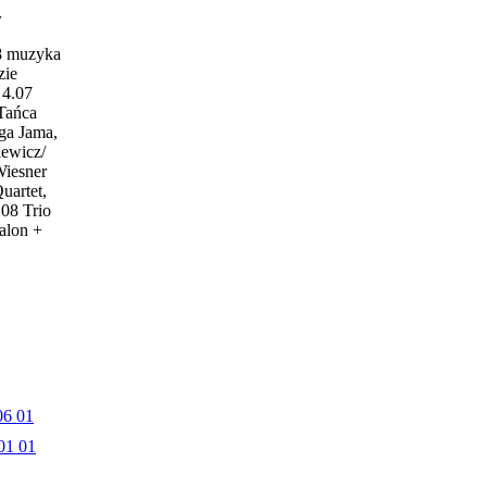
w
18 muzyka
zie
4.07
 Tańca
ga Jama,
iewicz/
Wiesner
uartet,
.08 Trio
alon +