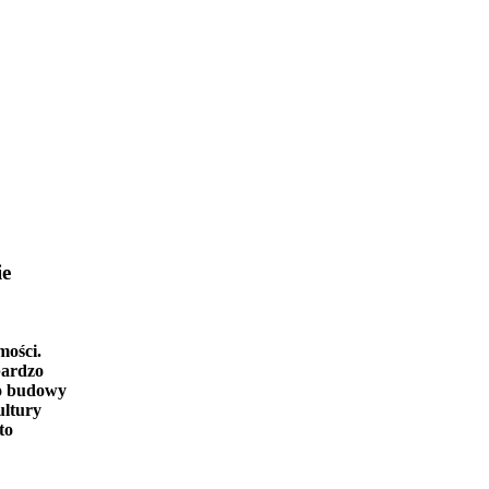
ie
mości.
bardzo
o budowy
ultury
to