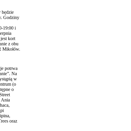
 będzie
y. Godziny
0-19:00 i
erpnia
est kort
anie z obu
 Mikołów.
je potrwa
anie”. Na
ystąpią w
entrum (o
stępne o
Street
 Ania
haca,
pi
ipina,
Trees oraz