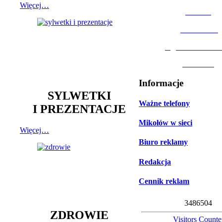
Więcej…
MOSiR
Biblioteka
Ogród Botanic
Muzeum
Informacje
SYLWETKI
Ważne telefony
I PREZENTACJE
Mikołów w sieci
Więcej…
Biuro reklamy
Redakcja
Cennik reklam
3
4
8
6
5
0
4
ZDROWIE
Visitors Counte