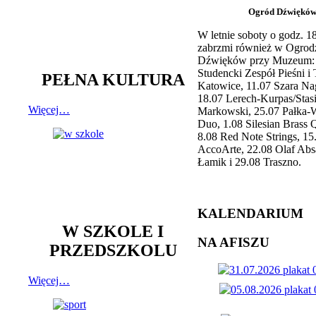
Ogród Dźwiękó
W letnie soboty o godz. 
zabrzmi również w Ogrod
Dźwięków przy Muzeum: 
Studencki Zespół Pieśni i
PEŁNA KULTURA
Katowice, 11.07 Szara Na
18.07 Lerech-Kurpas/Stas
Więcej…
Markowski, 25.07 Pałka-
Duo, 1.08 Silesian Brass Q
8.08 Red Note Strings, 15
AccoArte, 22.08 Olaf Abs
Łamik i 29.08 Traszno.
KALENDARIUM
W SZKOLE I
NA AFISZU
PRZEDSZKOLU
Więcej…