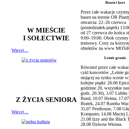
Basen i kort
Przez całe wakacje czynny
basen na terenie OR Plant
otwarcia: 22–26 czerwca
(poniedziałek-piątek) 13:0
W MIEŚCIE
od 27 czerwca do końca si
I SOŁECTWIE
9:00–19:00. Obok czynny j
tenisowy. Ceny za korzyst
obiektów na www MOSiR
Więcej…
Letnie granie
Również przez całe wakac
cykl koncertów „Letnie gr
stojącej na rynku scenie w
kolejne piątki: 26.06 Epic
godzinie 20, wszystkie na
godz. 20.30), 3.07 Lublin 
Z ŻYCIA SENIORA
Band, 10.07 Heima, 17.07
Bratek, 24.07 Rumba Wac
31,07 Penthouse, 7.08 Głu
Więcej…
Komputer, 14.08 Maciej L
21.08 Izzy and the Black 
28.08 Dziwna Wiosna.