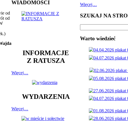
WIADOMOŚCI
Więcej…
wie od
SZUKAJ NA STRO
rót od
 W
k.)
Warto wiedzieć
 Wajda
INFORMACJE
Z RATUSZA
Więcej…
WYDARZENIA
Więcej…