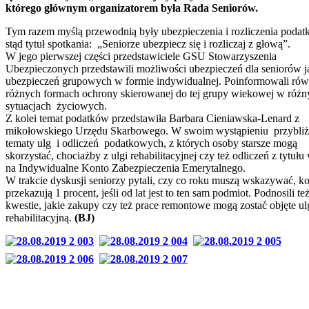
którego głównym organizatorem była Rada Seniorów.
Tym razem myślą przewodnią były ubezpieczenia i rozliczenia podat
stąd tytuł spotkania: „Seniorze ubezpiecz się i rozliczaj z głową”.
W jego pierwszej części przedstawiciele GSU Stowarzyszenia
Ubezpieczonych przedstawili możliwości ubezpieczeń dla seniorów j
ubezpieczeń grupowych w formie indywidualnej. Poinformowali rów
różnych formach ochrony skierowanej do tej grupy wiekowej w różn
sytuacjach życiowych.
Z kolei temat podatków przedstawiła Barbara Cieniawska-Lenard z
mikołowskiego Urzędu Skarbowego. W swoim wystąpieniu przybliż
tematy ulg i odliczeń podatkowych, z których osoby starsze mogą
skorzystać, chociażby z ulgi rehabilitacyjnej czy też odliczeń z tytułu
na Indywidualne Konto Zabezpieczenia Emerytalnego.
W trakcie dyskusji seniorzy pytali, czy co roku muszą wskazywać, 
przekazują 1 procent, jeśli od lat jest to ten sam podmiot. Podnosili te
kwestie, jakie zakupy czy też prace remontowe mogą zostać objęte ul
rehabilitacyjną.
(BJ)