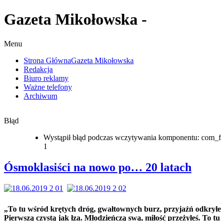
Gazeta Mikołowska -
Menu
Strona Główna
Gazeta Mikołowska
Redakcja
Biuro reklamy
Ważne telefony
Archiwum
Błąd
Wystąpił błąd podczas wczytywania komponentu: com_f
1
Ósmoklasiści na nowo po… 20 latach
„To tu wśród krętych dróg, gwałtownych burz, przyjaźń odkryłe
Pierwszą czystą jak łza. Młodzieńczą swą, miłość przeżyłeś. To tu