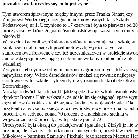
poznałeś świat, uczyłeś się, co to jest życie”.
Tym utworem śpiewanym między innymi przez Franka Sinatrę czy
Zbigniewa Wodeckiego pożegnano uczniów ósmych klas Szkoły
Podstawowej nr 1. Uczyniono to 17 czerwca i była to pierwsza od 20 
uroczystość, w której żegnano ósmoklasistów opuszczających mury t
placówki.
W trakcie akademii wyróżniono uczniów reprezentujących szkołę w
konkursach i olimpiadach przedmiotowych, wyróżnionych za
stuprocentową frekwencję czy też uczestniczących w projekcie stwor
audiodeskrypcji pozwalającej osobom niewidomym odbierać sztuki
wizualnej.
Złotymi i srebrnymi szkolnymi tarczami nagrodzono tych, którzy osią
najwyższe noty. Wśród ósmoklasistów znalazł się również najlepszy
sportowiec w tej szkole. Tytułem tym wyróżniono lekkoatletę Oliwie
Borowskiego.
Mówiąc o dwóch latach nauki, jakie spędzili w tej szkole ósmoklasiśc
dyrektor Bożena Hain wskazała, że udało im się osiągnąć lepsze wyni
egzaminów ósmoklasisty niż wynosi średnia w województwie. Dla
przykładu z języka polskiego w województwie wyniosła ona ponad 
procent, a w Jedynce ponad 70 procent, z angielskiego średnia w
wojewodzie to 60 procent, a w tej szkole ponad 72.
Uroczystość była okazją do podziękowań i gratulacji. Złożyli je nie t
uczniom, ale również ich rodzicom i nauczycielom, przedstawiciele 
Mikołowa – burmistrz Stanisław Piechula, jego zastępca Mateusz Han