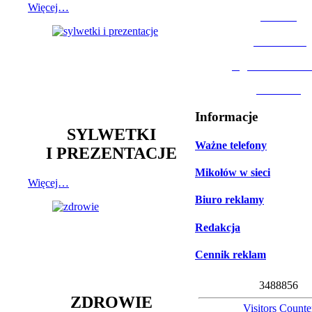
Więcej…
MOSiR
Biblioteka
Ogród Botanic
Muzeum
Informacje
SYLWETKI
Ważne telefony
I PREZENTACJE
Mikołów w sieci
Więcej…
Biuro reklamy
Redakcja
Cennik reklam
3
4
8
8
8
5
6
ZDROWIE
Visitors Counte