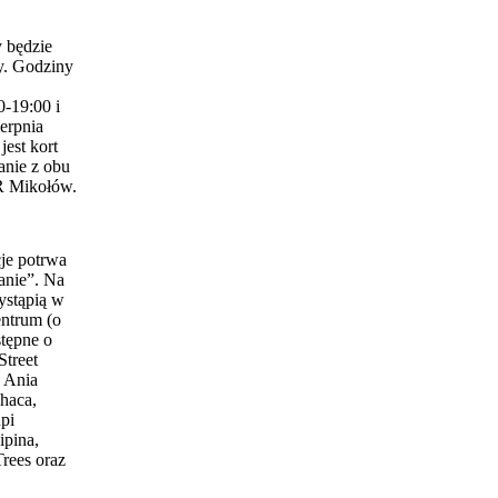
 będzie
y. Godziny
0-19:00 i
erpnia
est kort
anie z obu
 Mikołów.
je potrwa
anie”. Na
ystąpią w
entrum (o
stępne o
Street
 Ania
haca,
pi
ipina,
Trees oraz