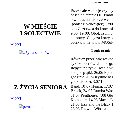
Basen i kort
Przez całe wakacje czynny
basen na terenie OR Plant
otwarcia: 22–26 czerwca
(poniedziałek-piątek) 13:0
W MIEŚCIE
od 27 czerwca do końca si
I SOŁECTWIE
9:00–19:00. Obok czynny j
tenisowy. Ceny za korzyst
obiektów na www MOSiR
Więcej…
Letnie granie
Również przez całe wakac
cykl koncertów „Letnie gr
stojącej na rynku scenie w
kolejne piątki: 26.06 Epic
godzinie 20, wszystkie na
godz. 20.30), 3.07 Lublin 
Z ŻYCIA SENIORA
Band, 10.07 Heima, 17.07
Bratek, 24.07 Rumba Wac
31,07 Penthouse, 7.08 Głu
Więcej…
Komputer, 14.08 Maciej L
21.08 Izzy and the Black 
28.08 Dziwna Wiosna.