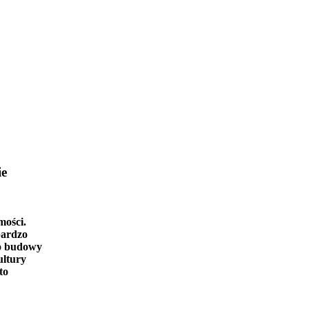
ie
mości.
bardzo
o budowy
ultury
to