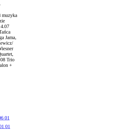
w
18 muzyka
zie
4.07
 Tańca
ga Jama,
iewicz/
Wiesner
uartet,
.08 Trio
alon +