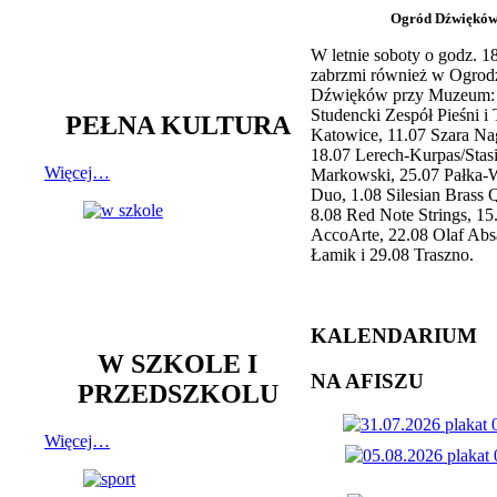
Ogród Dźwiękó
W letnie soboty o godz. 
zabrzmi również w Ogrod
Dźwięków przy Muzeum: 
Studencki Zespół Pieśni i
PEŁNA KULTURA
Katowice, 11.07 Szara Na
18.07 Lerech-Kurpas/Stas
Więcej…
Markowski, 25.07 Pałka-
Duo, 1.08 Silesian Brass Q
8.08 Red Note Strings, 15
AccoArte, 22.08 Olaf Abs
Łamik i 29.08 Traszno.
KALENDARIUM
W SZKOLE I
NA AFISZU
PRZEDSZKOLU
Więcej…