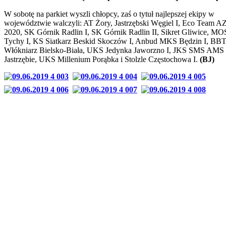
W sobotę na parkiet wyszli chłopcy, zaś o tytuł najlepszej ekipy w
województwie walczyli: AT Żory, Jastrzębski Węgiel I, Eco Team A
2020, SK Górnik Radlin I, SK Górnik Radlin II, Sikret Gliwice, M
Tychy I, KS Siatkarz Beskid Skoczów I, Anbud MKS Będzin I, BB
Włókniarz Bielsko-Biała, UKS Jedynka Jaworzno I, JKS SMS AMS
Jastrzębie, UKS Millenium Porąbka i Stolzle Częstochowa I.
(BJ)