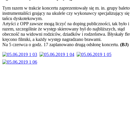
Tym razem w trakcie koncertu zaprezentowały się m. in. grupy balet
instrumentaliści grający na ukulele czy wykonawcy specjalizujący si
tańcu dyskotekowym.
Artyści z OPP zawsze mogą liczyć na doping publiczności, tak było i
razem, szczególnie że występ skierowany był do najbliższych, stąd
obecność na widowni rodziców, dziadków i rodzeństwa. Błyskały fle
kręcono filmiki, a każdy występ nagradzano brawami.
Na 5 czerwca o godz. 17 zaplanowano drugą odsłonę koncertu.
(BJ)