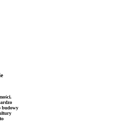
ie
mości.
bardzo
o budowy
ultury
to