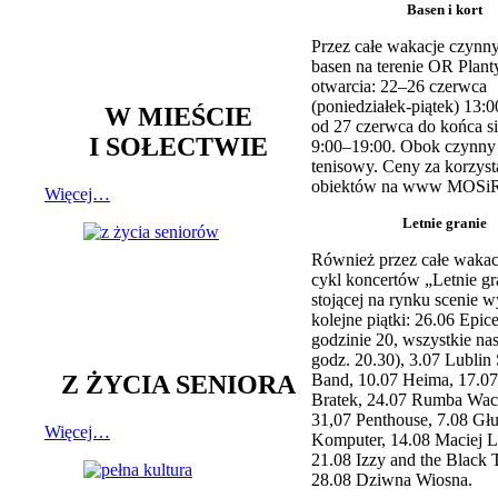
Basen i kort
Przez całe wakacje czynny
basen na terenie OR Plant
otwarcia: 22–26 czerwca
(poniedziałek-piątek) 13:0
W MIEŚCIE
od 27 czerwca do końca si
I SOŁECTWIE
9:00–19:00. Obok czynny j
tenisowy. Ceny za korzyst
obiektów na www MOSiR
Więcej…
Letnie granie
Również przez całe wakac
cykl koncertów „Letnie gr
stojącej na rynku scenie w
kolejne piątki: 26.06 Epic
godzinie 20, wszystkie na
godz. 20.30), 3.07 Lublin 
Z ŻYCIA SENIORA
Band, 10.07 Heima, 17.07
Bratek, 24.07 Rumba Wac
31,07 Penthouse, 7.08 Głu
Więcej…
Komputer, 14.08 Maciej L
21.08 Izzy and the Black 
28.08 Dziwna Wiosna.