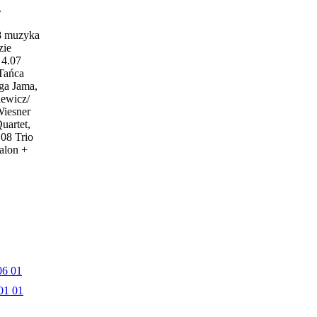
w
18 muzyka
zie
4.07
 Tańca
ga Jama,
iewicz/
Wiesner
uartet,
.08 Trio
alon +