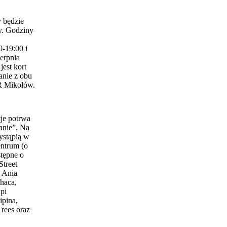
 będzie
y. Godziny
0-19:00 i
erpnia
est kort
anie z obu
 Mikołów.
je potrwa
anie”. Na
ystąpią w
entrum (o
stępne o
Street
 Ania
haca,
pi
ipina,
Trees oraz