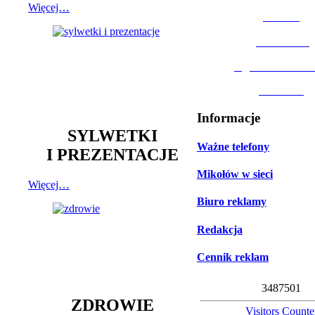
Więcej…
MOSiR
Biblioteka
Ogród Botanic
Muzeum
Informacje
SYLWETKI
Ważne telefony
I PREZENTACJE
Mikołów w sieci
Więcej…
Biuro reklamy
Redakcja
Cennik reklam
3
4
8
7
5
0
1
ZDROWIE
Visitors Counte