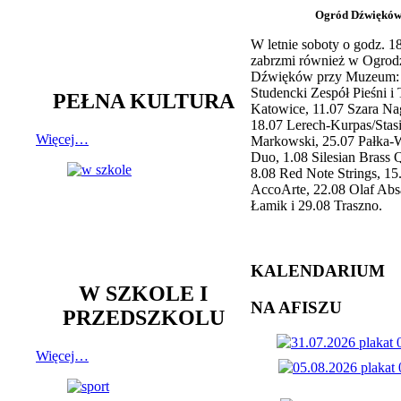
Ogród Dźwiękó
W letnie soboty o godz. 
zabrzmi również w Ogrod
Dźwięków przy Muzeum: 
Studencki Zespół Pieśni i
PEŁNA KULTURA
Katowice, 11.07 Szara Na
18.07 Lerech-Kurpas/Stas
Więcej…
Markowski, 25.07 Pałka-
Duo, 1.08 Silesian Brass Q
8.08 Red Note Strings, 15
AccoArte, 22.08 Olaf Abs
Łamik i 29.08 Traszno.
KALENDARIUM
W SZKOLE I
NA AFISZU
PRZEDSZKOLU
Więcej…