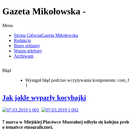
Gazeta Mikołowska -
Menu
Strona Główna
Gazeta Mikołowska
Redakcja
Biuro reklamy
Ważne telefony
Archiwum
Błąd
Wystąpił błąd podczas wczytywania komponentu: com_f
1
Jak jakle wyparły kocybajki
7 marca w Miejskiej Placówce Muzealnej odbyła się kolejna prel
o tematyce etnograficznej.