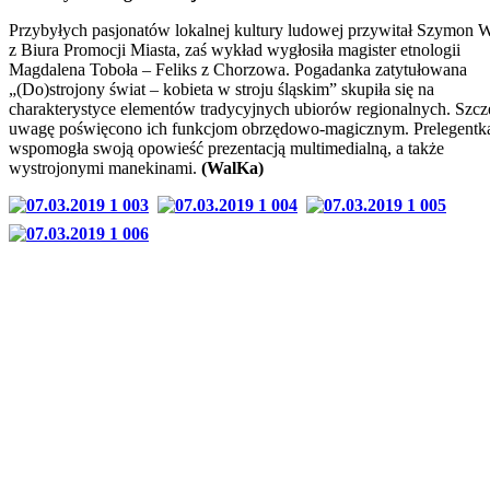
Przybyłych pasjonatów lokalnej kultury ludowej przywitał Szymon W
z Biura Promocji Miasta, zaś wykład wygłosiła magister etnologii
Magdalena Toboła – Feliks z Chorzowa. Pogadanka zatytułowana
„(Do)strojony świat – kobieta w stroju śląskim” skupiła się na
charakterystyce elementów tradycyjnych ubiorów regionalnych. Szcz
uwagę poświęcono ich funkcjom obrzędowo-magicznym. Prelegentk
wspomogła swoją opowieść prezentacją multimedialną, a także
wystrojonymi manekinami.
(WalKa)