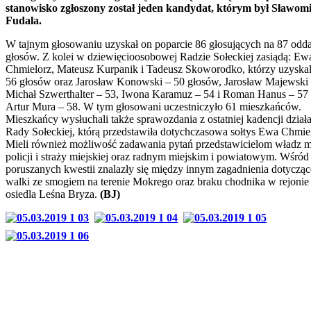
stanowisko zgłoszony został jeden kandydat, którym był Sławom
Fudala.
W tajnym głosowaniu uzyskał on poparcie 86 głosujących na 87 odd
głosów. Z kolei w dziewięcioosobowej Radzie Sołeckiej zasiądą: Ew
Chmielorz, Mateusz Kurpanik i Tadeusz Skoworodko, którzy uzyskal
56 głosów oraz Jarosław Konowski – 50 głosów, Jarosław Majewski 
Michał Szwerthalter – 53, Iwona Karamuz – 54 i Roman Hanus – 57 
Artur Mura – 58. W tym głosowani uczestniczyło 61 mieszkańców.
Mieszkańcy wysłuchali także sprawozdania z ostatniej kadencji działa
Rady Sołeckiej, którą przedstawiła dotychczasowa sołtys Ewa Chmie
Mieli również możliwość zadawania pytań przedstawicielom władz m
policji i straży miejskiej oraz radnym miejskim i powiatowym. Wśród
poruszanych kwestii znalazły się między innym zagadnienia dotycząc
walki ze smogiem na terenie Mokrego oraz braku chodnika w rejonie
osiedla Leśna Bryza.
(BJ)