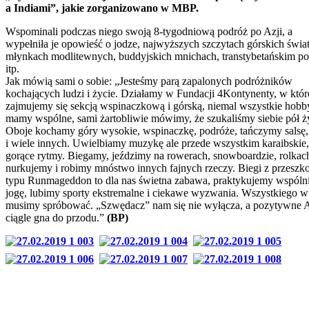
a Indiami”, jakie zorganizowano w MBP.
Wspominali podczas niego swoją 8-tygodniową podróż po Azji, a
wypełniła je opowieść o jodze, najwyższych szczytach górskich świat
młynkach modlitewnych, buddyjskich mnichach, transtybetańskim po
itp.
Jak mówią sami o sobie: „Jesteśmy parą zapalonych podróżników
kochających ludzi i życie. Działamy w Fundacji 4Kontynenty, w któr
zajmujemy się sekcją wspinaczkową i górską, niemal wszystkie hobb
mamy wspólne, sami żartobliwie mówimy, że szukaliśmy siebie pół ż
Oboje kochamy góry wysokie, wspinaczkę, podróże, tańczymy salsę,
i wiele innych. Uwielbiamy muzykę ale przede wszystkim karaibskie,
gorące rytmy. Biegamy, jeździmy na rowerach, snowboardzie, rolkac
nurkujemy i robimy mnóstwo innych fajnych rzeczy. Biegi z przeszk
typu Runmageddon to dla nas świetna zabawa, praktykujemy wspóln
jogę, lubimy sporty ekstremalne i ciekawe wyzwania. Wszystkiego w
musimy spróbować. „Szwędacz” nam się nie wyłącza, a pozytywn
ciągle gna do przodu.”
(BP)